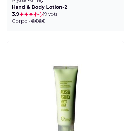
Alyssa Ashley
Hand & Body Lotion-2
3.9
19 voti
Corpo • €€€€