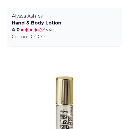
Alyssa Ashley
Hand & Body Lotion
4.0
33 voti
Corpo • €€€€