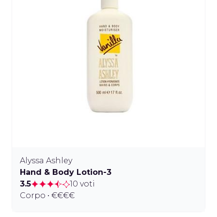
Alyssa Ashley
Hand & Body Lotion-3
3.5
10 voti
Corpo • €€€€