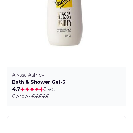
Alyssa Ashley
Bath & Shower Gel-3
4.7
3 voti
Corpo • €€€€€