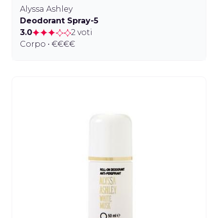
Alyssa Ashley
Deodorant Spray-5
3.0
2 voti
Corpo • €€€€