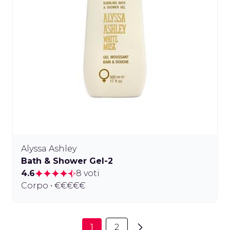
Alyssa Ashley
Bath & Shower Gel-2
4.6
8 voti
Corpo • €€€€€
1
2