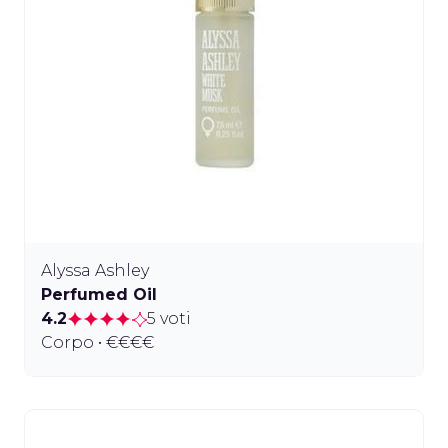
Alyssa Ashley
Perfumed Oil
4.2
5 voti
Corpo • €€€€