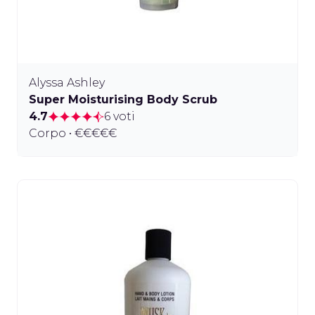
Alyssa Ashley
Super Moisturising Body Scrub
4.7
6 voti
Corpo • €€€€€