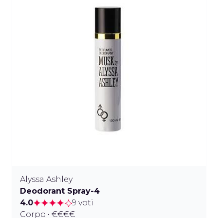
Alyssa Ashley
Deodorant Spray-4
4.0
9 voti
Corpo • €€€€