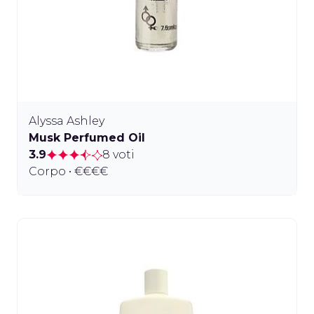
Alyssa Ashley
Musk Perfumed Oil
3.9
8 voti
Corpo • €€€€