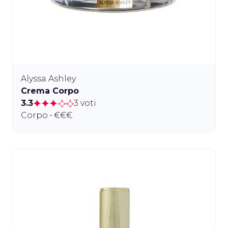
Alyssa Ashley
Crema Corpo
3.3
3 voti
Corpo • €€€