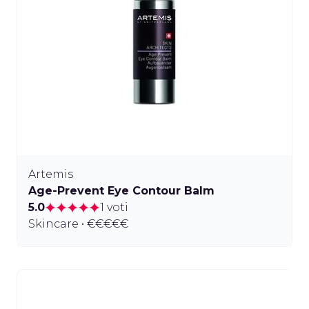
Artemis
Age-Prevent Eye Contour Balm
5.0
1 voti
Skincare • €€€€€