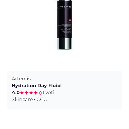
Artemis
Hydration Day Fluid
4.0
1 voti
Skincare • €€€