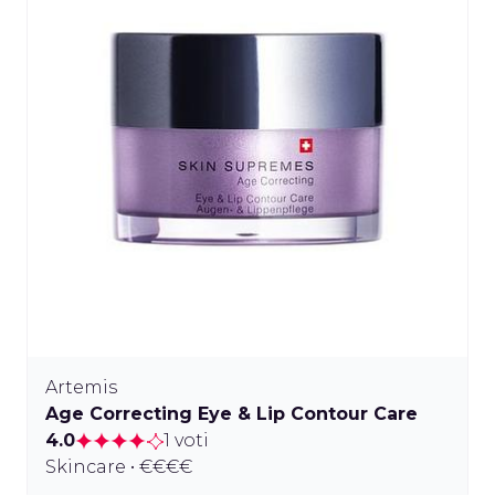
Artemis
Age Correcting Eye & Lip Contour Care
4.0
1 voti
Skincare • €€€€