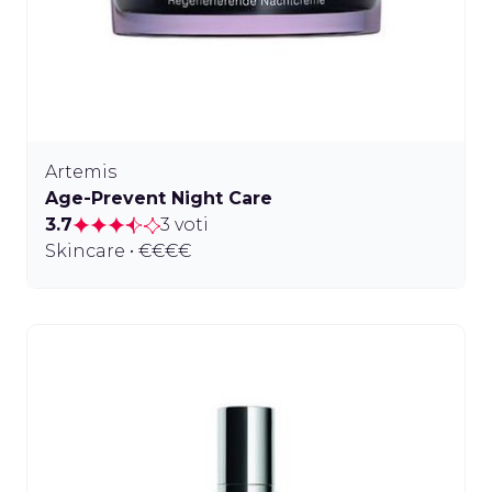
Artemis
Age-Prevent Night Care
3.7
3 voti
Skincare • €€€€