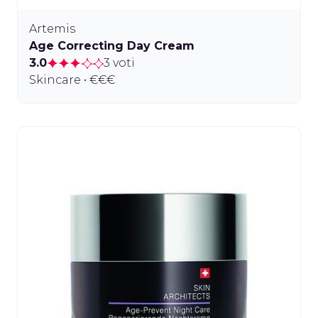
Artemis
Age Correcting Day Cream
3.0
3 voti
Skincare • €€€