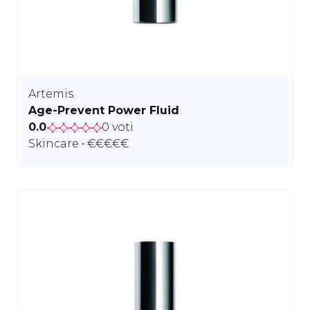
Artemis
Age-Prevent Power Fluid
0.0
0 voti
Skincare • €€€€€