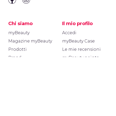
Chi siamo
Il mio profilo
myBeauty
Accedi
Magazine myBeauty
myBeauty Case
Prodotti
Le mie recensioni
Brand
myBeauty points
Info
Area legale
Come funziona
Privacy policy
Contatti
Note legali
Cookie policy