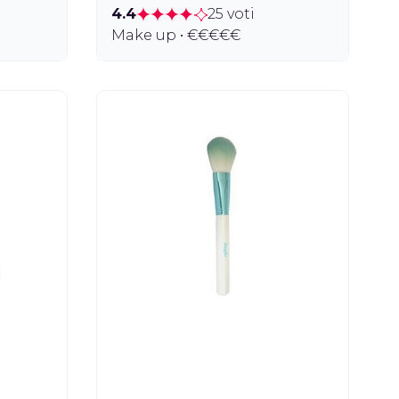
4.4
25 voti
Make up • €€€€€