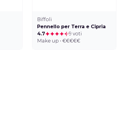
Biffoli
Pennello per Terra e Cipria
4.7
9 voti
Make up • €€€€€