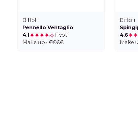
Biffoli
Biffoli
Pennello Ventaglio
Spingi
4.1
11 voti
4.6
Make up • €€€€
Make u