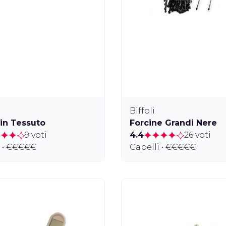
Biffoli
 in Tessuto
Forcine Grandi Nere
9 voti
4.4
26 voti
i • €€€€€
Capelli • €€€€€