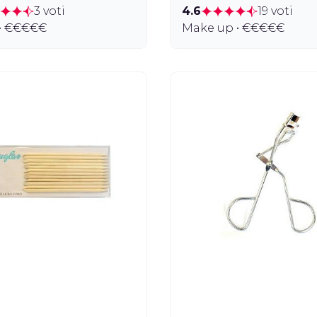
3 voti
4.6
19 voti
• €€€€€
Make up • €€€€€