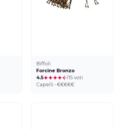
Biffoli
Forcine Bronzo
4.5
115 voti
Capelli • €€€€€