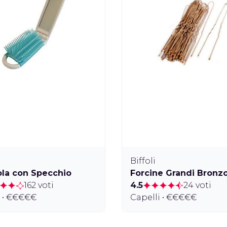
Biffoli
la con Specchio
Forcine Grandi Bronz
162 voti
4.5
24 voti
i • €€€€€
Capelli • €€€€€