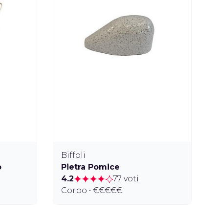
Biffoli
o
Pietra Pomice
4.2
77 voti
Corpo • €€€€€