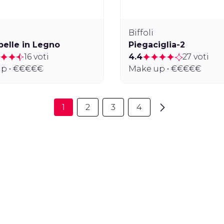
Biffoli
pelle in Legno
Piegaciglia-2
16 voti
4.4
27 voti
p • €€€€€
Make up • €€€€€
1
2
3
4