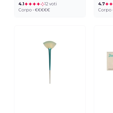
4.1
12 voti
4.7
Corpo • €€€€€
Corpo 