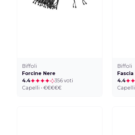
Biffoli
Biffoli
Forcine Nere
Fascia
4.4
356 voti
4.4
Capelli • €€€€€
Capell