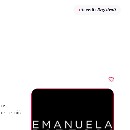
Accedi /
Registrati
 gusto
chette più