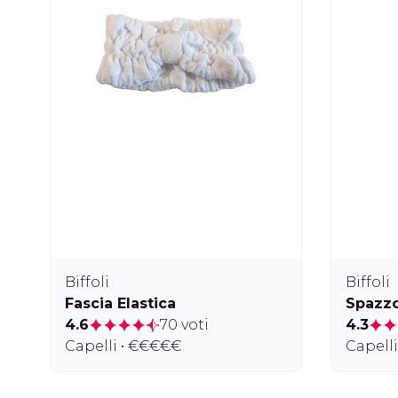
Biffoli
Biffoli
Fascia Elastica
Spazzo
4.6
70 voti
4.3
Capelli • €€€€€
Capell