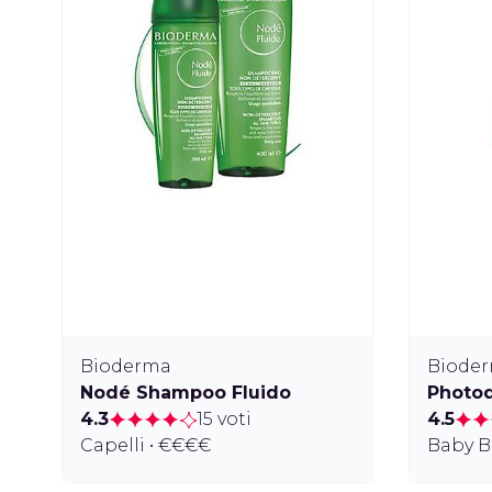
Bioderma
Biode
Nodé Shampoo Fluido
Photod
4.3
15 voti
4.5
Capelli • €€€€
Baby B