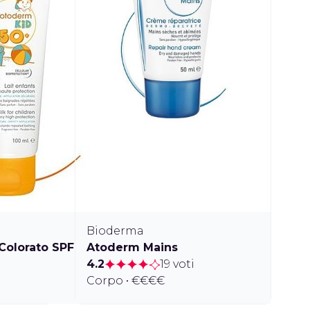
Bioderma
Colorato SPF 50+/UVA 38
Atoderm Mains
4.2
19 voti
Corpo • €€€€