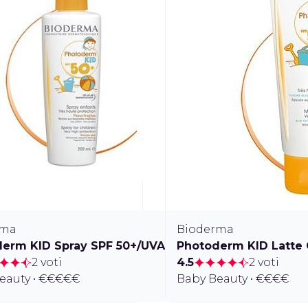
rma
Bioderma
erm KID Spray SPF 50+/UVA 39
Photoderm KID Latte 
2 voti
4.5
2 voti
eauty • €€€€€
Baby Beauty • €€€€