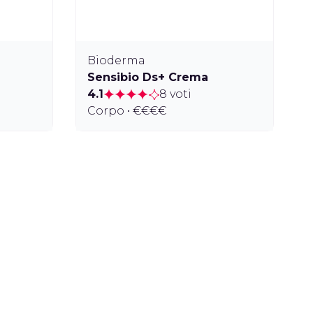
Bioderma
Sensibio Ds+ Crema
4.1
8 voti
Corpo • €€€€