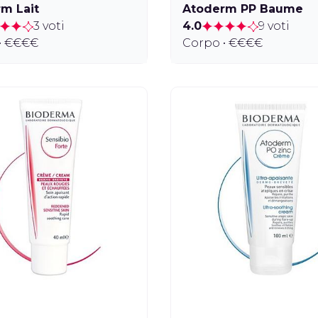
m Lait
Atoderm PP Baume
3 voti
4.0
9 voti
• €€€€
Corpo • €€€€