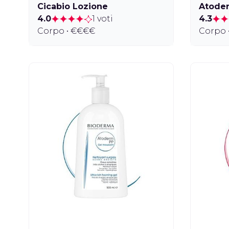
Cicabio Lozione
Atoder
4.0
1 voti
4.3
Corpo • €€€€
Corpo 