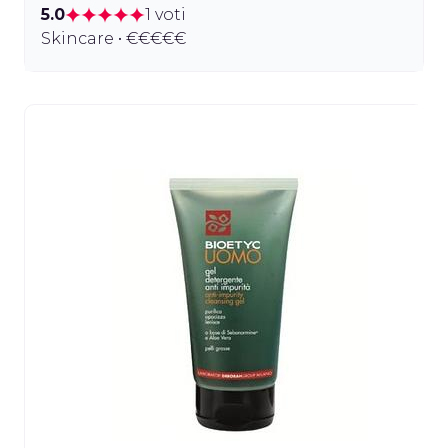
5.0
1 voti
Skincare • €€€€€