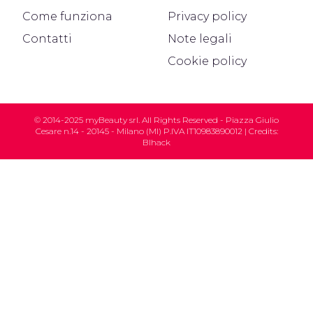
Come funziona
Privacy policy
Contatti
Note legali
Cookie policy
© 2014-2025 myBeauty srl. All Rights Reserved - Piazza Giulio
Cesare n.14 - 20145 - Milano (MI) P.IVA IT10983890012 | Credits:
Blhack