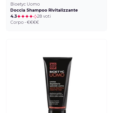
Bioetyc Uomo
Doccia Shampoo Rivitalizzante
4.3
28 voti
Corpo • €€€€