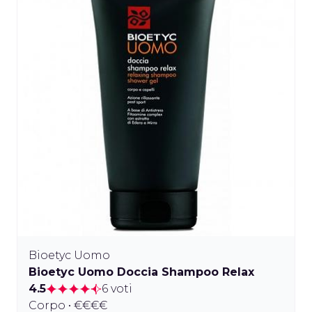
Bioetyc Uomo
Bioetyc Uomo Doccia Shampoo Relax
4.5
6 voti
Corpo • €€€€