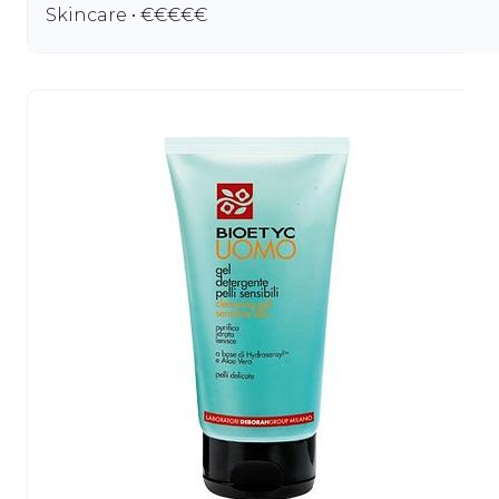
Skincare • €€€€€