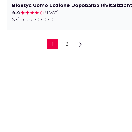
Bioetyc Uomo Lozione Dopobarba Rivitalizzan
4.4
31 voti
Skincare • €€€€€
1
2