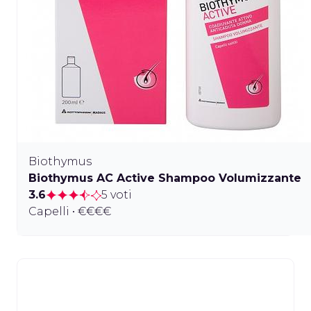
Biothymus
Biothymus AC Active Shampoo Volumizzante
3.6
5 voti
Capelli • €€€€