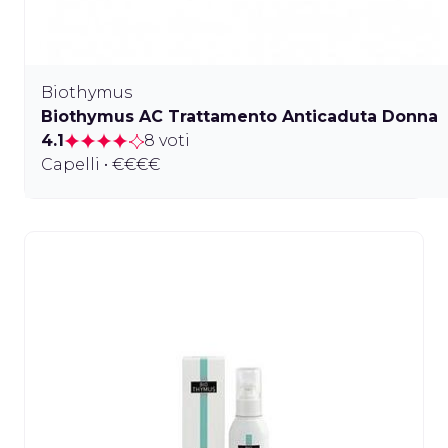
Biothymus
Biothymus AC Trattamento Anticaduta Donna
4.1
8 voti
Capelli • €€€€