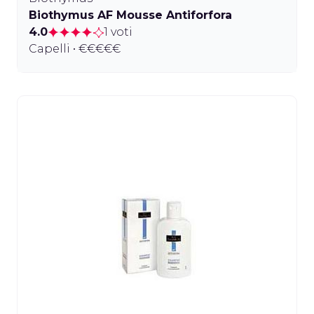
Biothymus AF Mousse Antiforfora
4.0
1 voti
Capelli • €€€€€