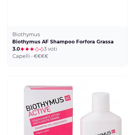
Biothymus
Biothymus AF Shampoo Forfora Grassa
3.0
3 voti
Capelli • €€€€