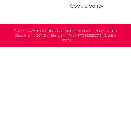
Cookie policy
© 2014-2025 myBeauty srl. All Rights Reserved - Piazza Giulio
Cesare n.14 - 20145 - Milano (MI) P.IVA IT10983890012 | Credits:
Blhack