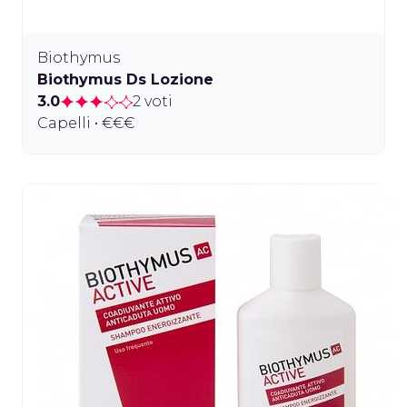
Biothymus
Biothymus Ds Lozione
3.0
2 voti
Capelli • €€€