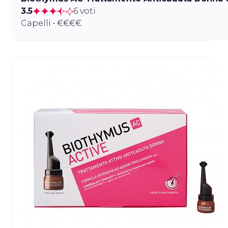
3.5
6 voti
Capelli • €€€€