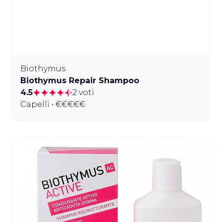
Biothymus
Biothymus Repair Shampoo
4.5
2 voti
Capelli • €€€€€