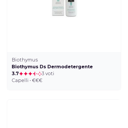
Biothymus
Biothymus Ds Dermodetergente
3.7
3 voti
Capelli • €€€