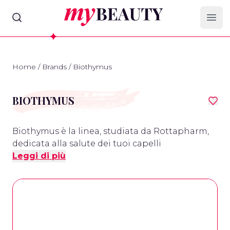
myBeauty
Ope
Home
/
Brands
/
Biothymus
BIOTHYMUS
Biothymus è la linea, studiata da Rottapharm,
dedicata alla salute dei tuoi capelli
Leggi di più