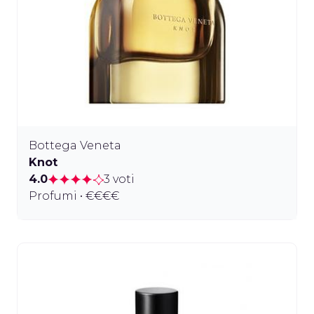
Bottega Veneta
Knot
4.0
3 voti
Profumi • €€€€