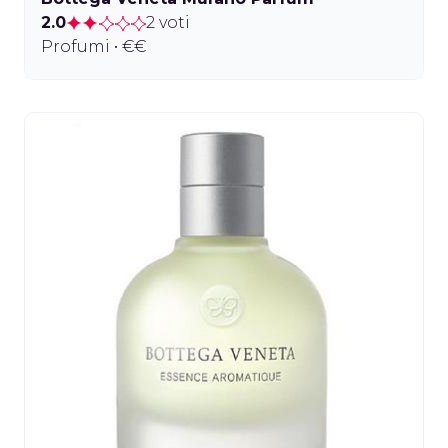
2.0
2 voti
Profumi • €€