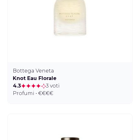
Bottega Veneta
Knot Eau Florale
4.3
3 voti
Profumi • €€€€