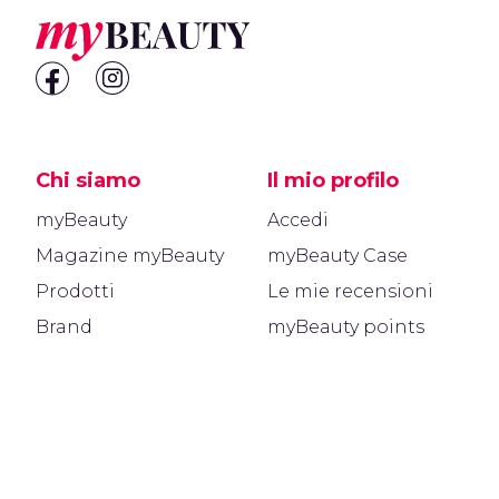
Chi siamo
Il mio profilo
myBeauty
Accedi
Magazine myBeauty
myBeauty Case
Prodotti
Le mie recensioni
Brand
myBeauty points
Info
Area legale
Come funziona
Privacy policy
Contatti
Note legali