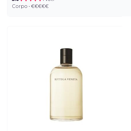
Corpo • €€€€€