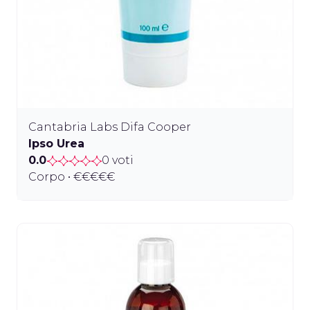
Cantabria Labs Difa Cooper
Ipso Urea
0.0
0 voti
Corpo • €€€€€