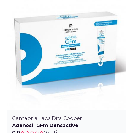
Cantabria Labs Difa Cooper
Adenosil GFm Densactive
0.0
0 voti