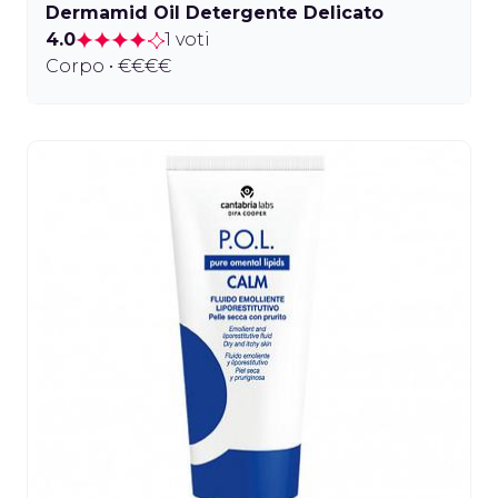
Dermamid Oil Detergente Delicato
4.0
1 voti
Corpo • €€€€