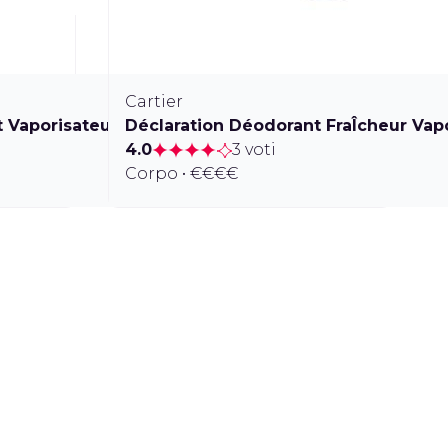
Cartier
 Vaporisateur
Déclaration Déodorant FraÎcheur Vap
4.0
3 voti
Corpo • €€€€