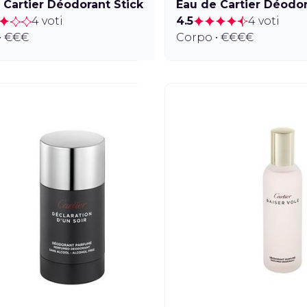
 Cartier Déodorant Stick
Eau de Cartier Déodor
4 voti
4.5
4 voti
• €€€
Corpo • €€€€