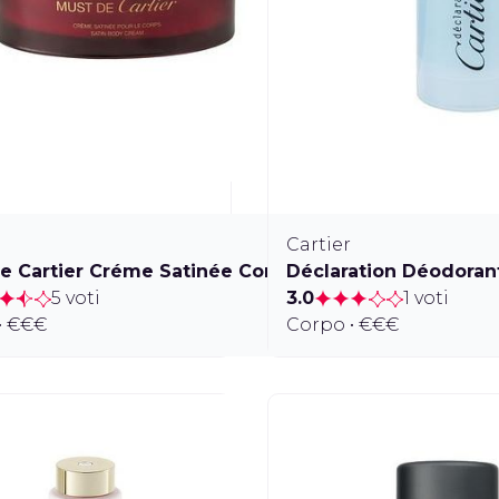
Cartier
e Cartier Créme Satinée Corps
Déclaration Déodorant
5 voti
3.0
1 voti
• €€€
Corpo • €€€