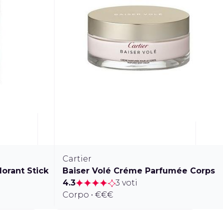
Cartier
orant Stick
Baiser Volé Créme Parfumée Corps
4.3
3 voti
Corpo • €€€