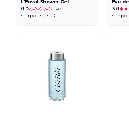
L'Envol Shower Gel
Eau de
0.0
0 voti
3.0
Corpo • €€€€€
Corpo 