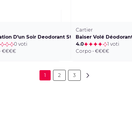
Cartier
ation D'un Soir Deodorant Stick
Baiser Volé Déodorant
0 voti
4.0
1 voti
• €€€€
Corpo • €€€€
1
2
3