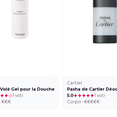
Cartier
 Volé Gel pour la Douche
Pasha de Cartier Déod
1 voti
5.0
1 voti
• €€€
Corpo • €€€€€