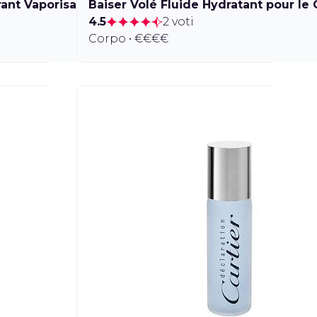
ant Vaporisateur
Baiser Volé Fluide Hydratant pour le
4.5
2 voti
Corpo • €€€€