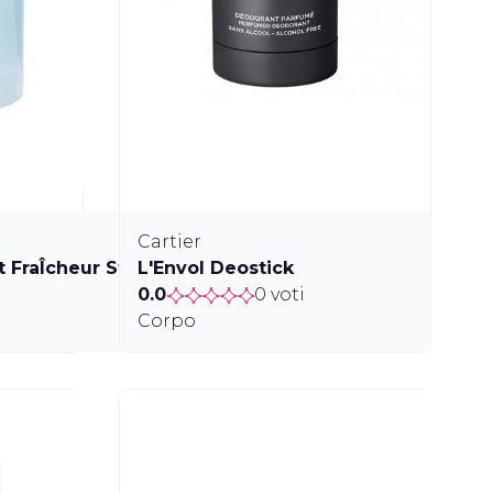
Cartier
 FraÎcheur Stick
L'Envol Deostick
0.0
0 voti
Corpo