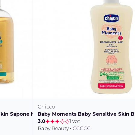
Chicco
kin Sapone Mani
Baby Moments Baby Sensitive Skin Ba
3.0
1 voti
Baby Beauty • €€€€€