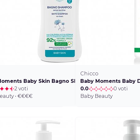
Chicco
Moments Baby Skin Bagno Shampoo Senza Lacrime
Baby Moments Baby D
2 voti
0.0
0 voti
eauty • €€€€
Baby Beauty