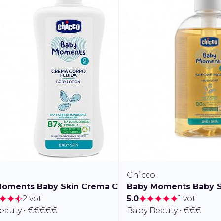
Chicco
oments Baby Skin Crema Corpo Fluida
Baby Moments Baby S
2 voti
5.0
1 voti
eauty • €€€€€
Baby Beauty • €€€