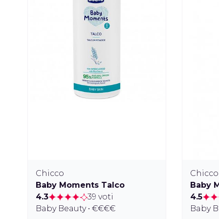
Chicco
Chicco
Baby Moments Talco
Baby M
4.3
39 voti
4.5
Baby Beauty • €€€€
Baby B