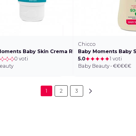
Chicco
Corpo Leggero
oments Baby Skin Crema Ricca
Baby Moments Baby Se
0 voti
5.0
1 voti
eauty
Baby Beauty • €€€€€
1
2
3