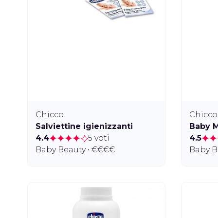
Chicco
Chicco
Salviettine igienizzanti
Baby 
4.4
5 voti
4.5
Baby Beauty • €€€€
Baby B