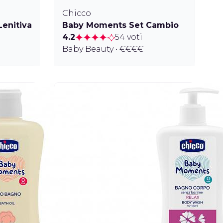
Chicco
enitiva
Baby Moments Set Cambio
4.2
54 voti
Baby Beauty • €€€€