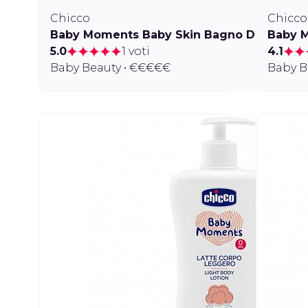
Chicco
Chicco
Baby Moments Baby Skin Bagno Delicato Co
Baby 
5.0
1 voti
4.1
Baby Beauty • €€€€€
Baby B