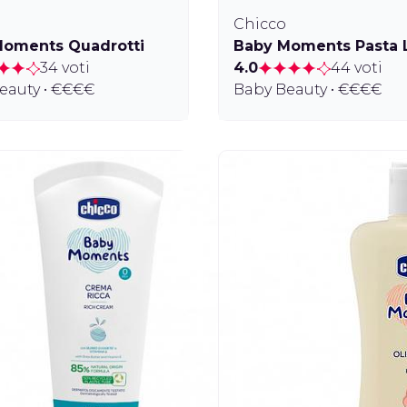
Chicco
rpo e Capelli
Moments Quadrotti
Baby Moments Pasta L
34 voti
4.0
44 voti
eauty • €€€€
Baby Beauty • €€€€