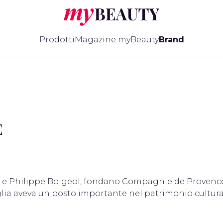
myBeauty
Prodotti
Magazine myBeauty
Brand
E
lly e Philippe Boigeol, fondano Compagnie de Provenc
glia aveva un posto importante nel patrimonio cultura