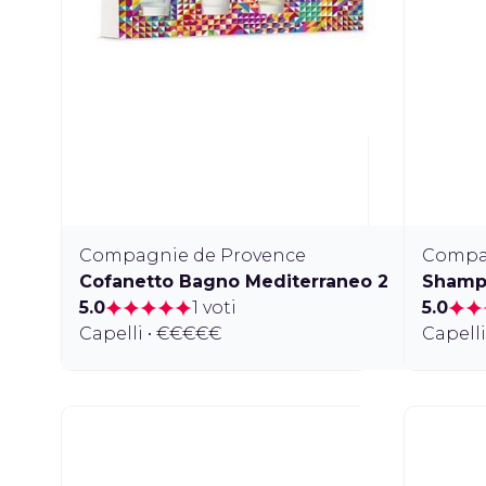
Compagnie de Provence
Compa
Cofanetto Bagno Mediterraneo 2
Shampo
5.0
1 voti
5.0
Capelli • €€€€€
Capell