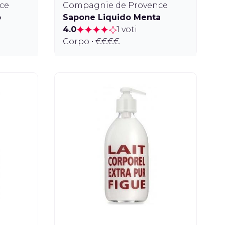
ce
Compagnie de Provence
o
Sapone Liquido Menta
4.0
1 voti
Corpo • €€€€