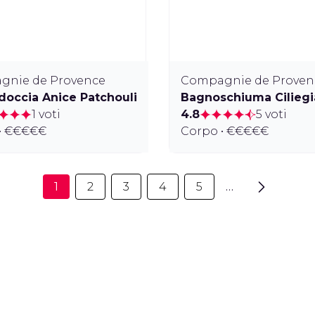
gnie de Provence
Compagnie de Proven
occia Anice Patchouli
Bagnoschiuma Ciliegi
1 voti
4.8
5 voti
• €€€€€
Corpo • €€€€€
1
2
3
4
5
…