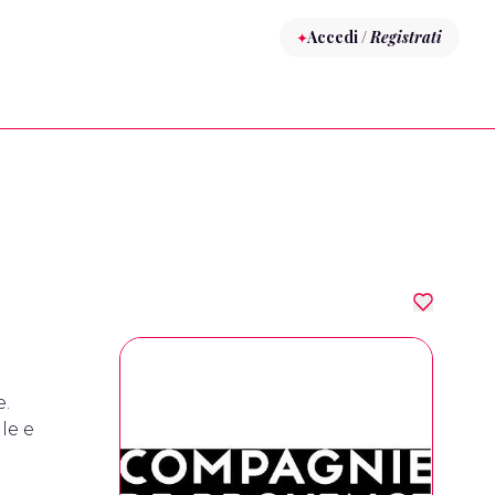
Accedi /
Registrati
e.
le e