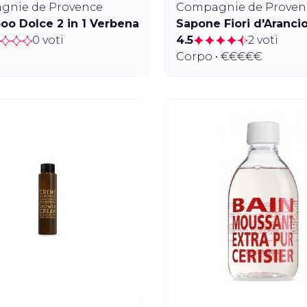
gnie de Provence
Compagnie de Proven
o Dolce 2 in 1 Verbena
Sapone Fiori d'Aranci
0 voti
4.5
2 voti
Corpo • €€€€€