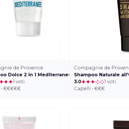
gnie de Provence
Compagnie de Proven
o Dolce 2 in 1 Mediterraneo
Shampoo Naturale all'
1 voti
3.0
1 voti
i • €€€€€
Capelli • €€€