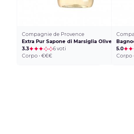
Compagnie de Provence
Compa
Extra Pur Sapone di Marsiglia Olive Wood
Bagnod
3.3
6 voti
5.0
Corpo • €€€
Corpo 