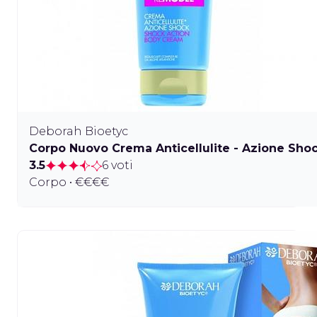
Deborah Bioetyc
Corpo Nuovo Crema Anticellulite - Azione Sho
3.5
6 voti
Corpo • €€€€