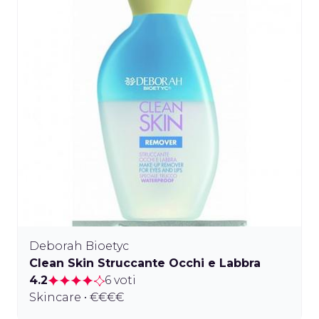
Deborah Bioetyc
Clean Skin Struccante Occhi e Labbra
4.2
6 voti
Skincare • €€€€