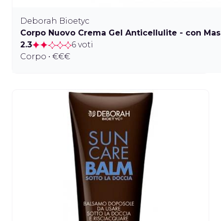
Deborah Bioetyc
Corpo Nuovo Crema Gel Anticellulite - con Mas
2.3
6 voti
Corpo • €€€