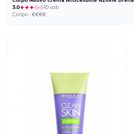
Corpo Nuovo Crema Anticellulite Azione Drenan
3.0
10 voti
Corpo • €€€€