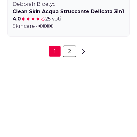
Deborah Bioetyc
Clean Skin Acqua Struccante Delicata 3in1
4.0
25 voti
Skincare • €€€€
1
2