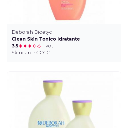
Deborah Bioetyc
Clean Skin Tonico Idratante
3.5
11 voti
Skincare • €€€€