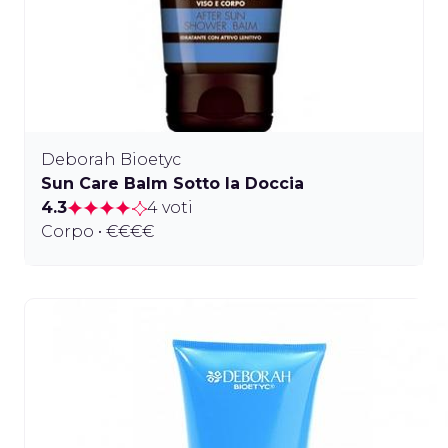
Deborah Bioetyc
Sun Care Balm Sotto la Doccia
4.3
4 voti
Corpo • €€€€