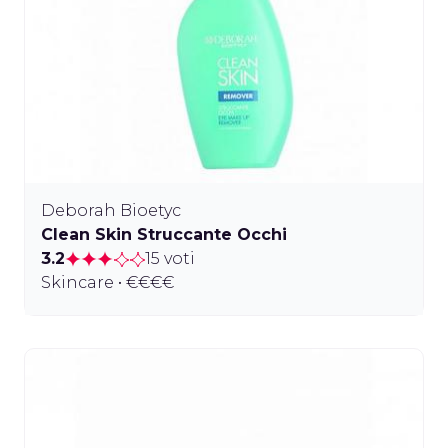
Deborah Bioetyc
Clean Skin Struccante Occhi
3.2
15 voti
Skincare • €€€€