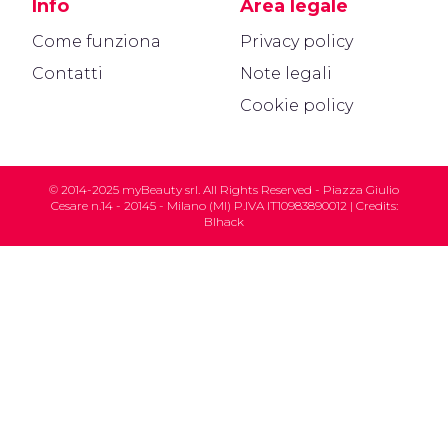
Info
Area legale
Come funziona
Privacy policy
Contatti
Note legali
Cookie policy
© 2014-2025 myBeauty srl. All Rights Reserved - Piazza Giulio
Cesare n.14 - 20145 - Milano (MI) P.IVA IT10983890012 | Credits:
Blhack