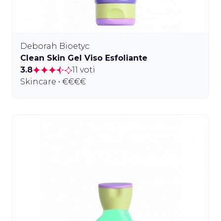
Deborah Bioetyc
Clean Skin Gel Viso Esfoliante
3.8
11 voti
Skincare • €€€€