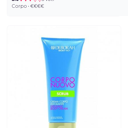
Corpo • €€€€