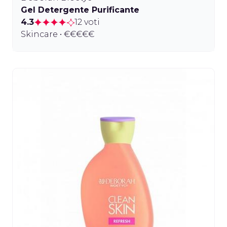
Gel Detergente Purificante
4.3
12 voti
Skincare • €€€€€