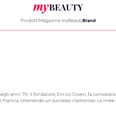
myBeauty
Prodotti
Magazine myBeauty
Brand
li anni '70. Il fondatore, Enrico Coveri, fa conoscere
n Francia, ottenendo un successo clamoroso. Le linee