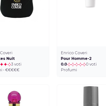
 Coveri
Enrico Coveri
tes Nuit
Pour Homme-2
3 voti
0.0
0 voti
i • €€€€€
Profumi