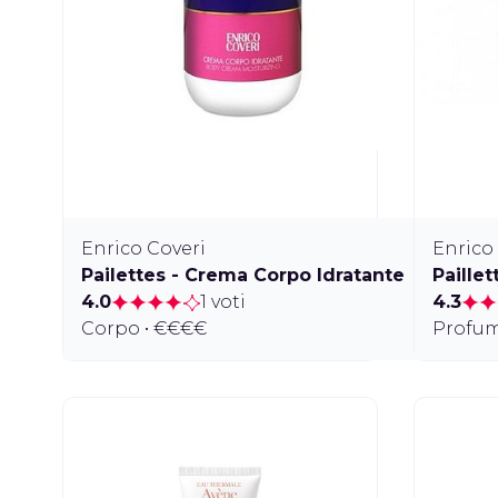
Enrico Coveri
Enrico
Pailettes - Crema Corpo Idratante
Paillet
4.0
1 voti
4.3
Corpo • €€€€
Profum