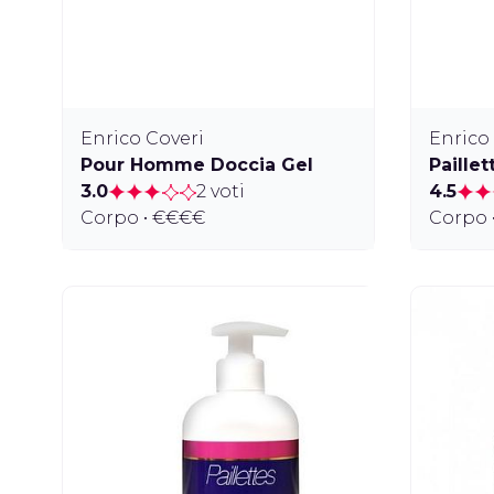
Enrico Coveri
Enrico
Pour Homme Doccia Gel
Paille
3.0
2 voti
4.5
Corpo • €€€€
Corpo 