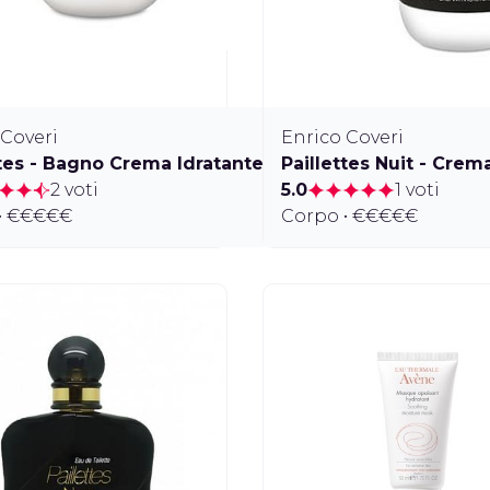
 Coveri
Enrico Coveri
ttes - Bagno Crema Idratante
Paillettes Nuit - Crem
2 voti
5.0
1 voti
• €€€€€
Corpo • €€€€€