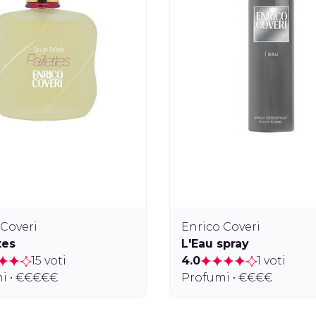
 Coveri
Enrico Coveri
tes
L'Eau spray
15 voti
4.0
1 voti
i • €€€€€
Profumi • €€€€