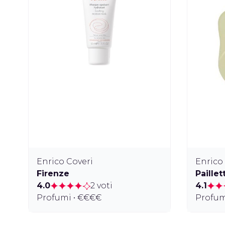
Enrico Coveri
Enrico
Firenze
Paillet
4.0
2 voti
4.1
Profumi • €€€€
Profum