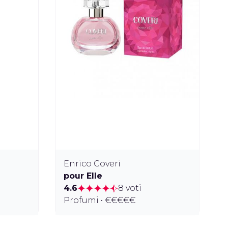
Enrico Coveri
pour Elle
4.6
8 voti
Profumi • €€€€€