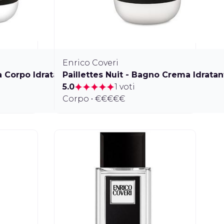
Enrico Coveri
a Corpo Idratante
Paillettes Nuit - Bagno Crema Idratan
5.0
1 voti
Corpo • €€€€€