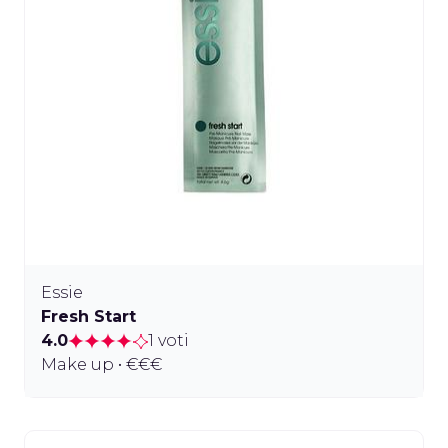
Essie
Fresh Start
4.0
1 voti
Make up • €€€