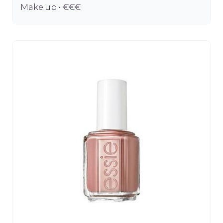
Make up • €€€