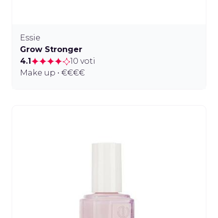
Essie
Grow Stronger
4.1
10 voti
Make up • €€€€