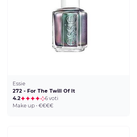
Essie
272 - For The Twill Of It
4.2
6 voti
Make up • €€€€