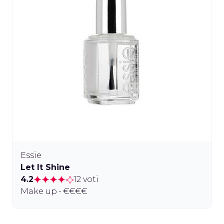
Essie
Let It Shine
4.2
12 voti
Make up • €€€€