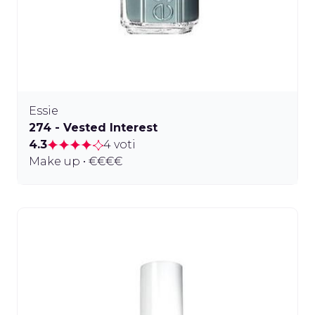
Essie
274 - Vested Interest
4.3
4 voti
Make up • €€€€