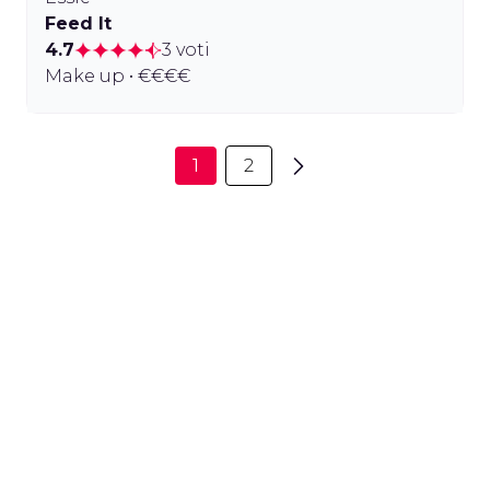
Feed It
4.7
3 voti
Make up • €€€€
1
2