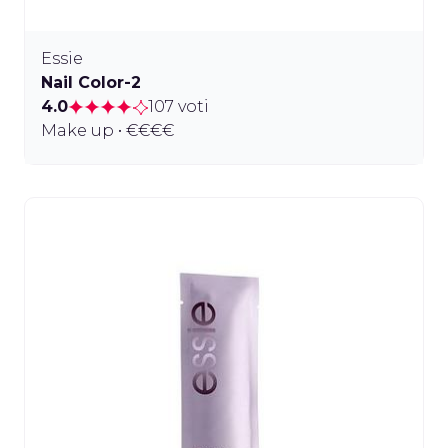
Essie
Nail Color-2
4.0
107 voti
Make up • €€€€