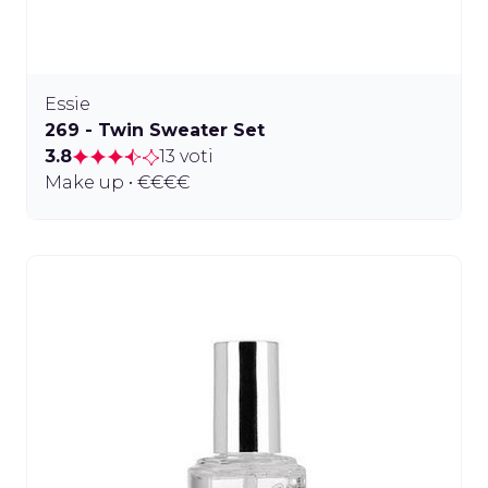
Essie
269 - Twin Sweater Set
3.8
13 voti
Make up • €€€€