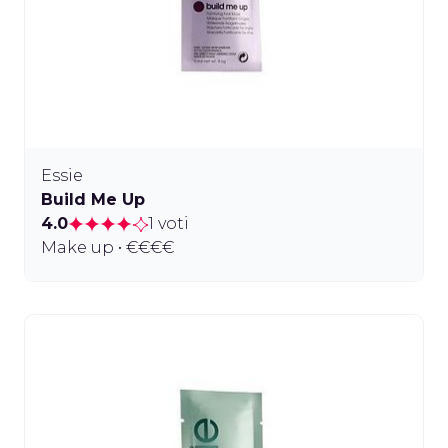
Essie
Build Me Up
4.0
1 voti
Make up • €€€€