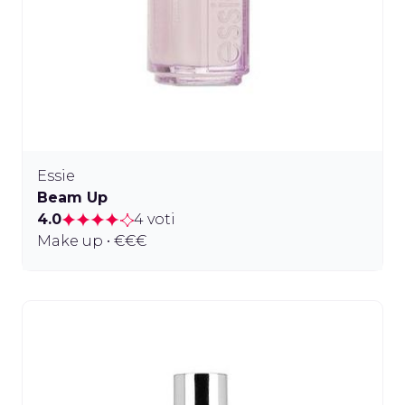
Essie
Beam Up
4.0
4 voti
Make up • €€€