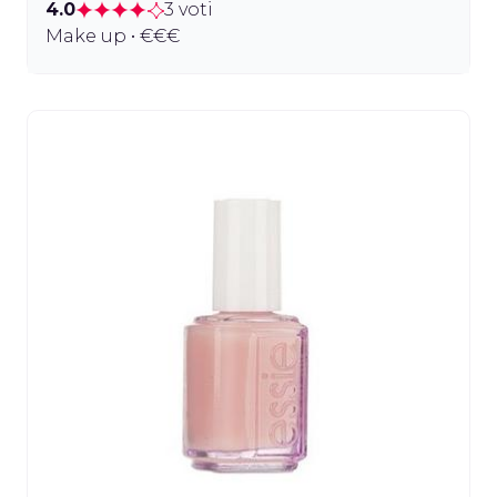
4.0
3 voti
Make up • €€€