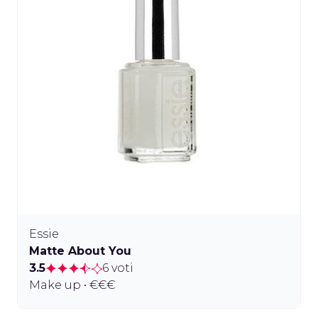
Essie
Matte About You
3.5
6 voti
Make up • €€€