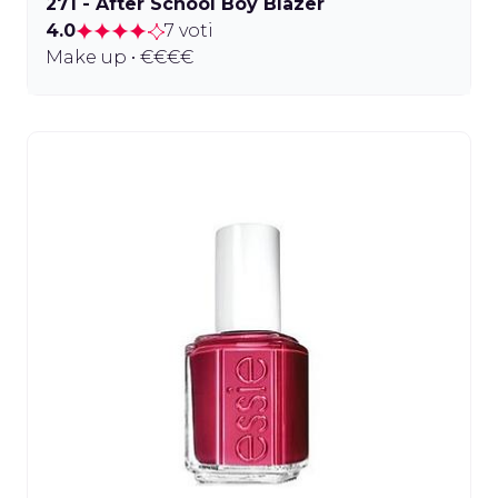
271 - After School Boy Blazer
4.0
7 voti
Make up • €€€€