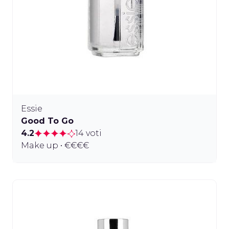
Essie
Good To Go
4.2
14 voti
Make up • €€€€