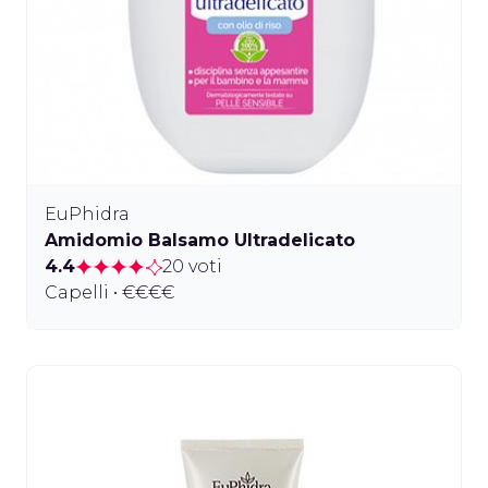
EuPhidra
Amidomio Balsamo Ultradelicato
4.4
20 voti
Capelli • €€€€