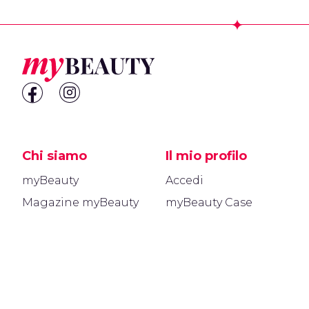
Footer
Chi siamo
Il mio profilo
myBeauty
Accedi
Magazine myBeauty
myBeauty Case
Prodotti
Le mie recensioni
Brand
myBeauty points
Info
Area legale