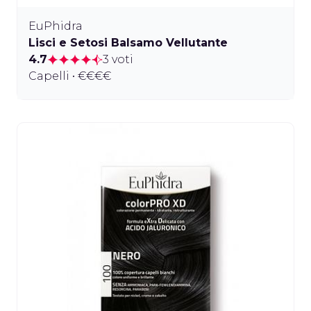
EuPhidra
Lisci e Setosi Balsamo Vellutante
4.7
3 voti
Capelli • €€€€