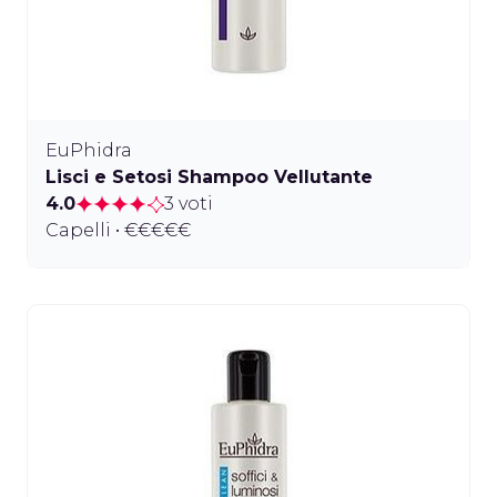
EuPhidra
Lisci e Setosi Shampoo Vellutante
4.0
3 voti
Capelli • €€€€€