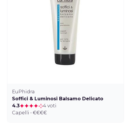
EuPhidra
Soffici & Luminosi Balsamo Delicato
4.3
4 voti
Capelli • €€€€