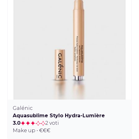
Galénic
Aquasublime Stylo Hydra-Lumière
3.0
2 voti
Make up • €€€