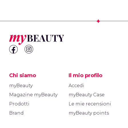
Footer
Chi siamo
Il mio profilo
myBeauty
Accedi
Magazine myBeauty
myBeauty Case
Prodotti
Le mie recensioni
Brand
myBeauty points