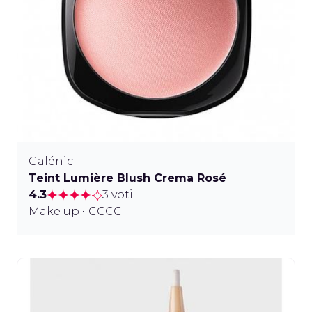
Galénic
Teint Lumière Blush Crema Rosé
4.3
3 voti
Make up • €€€€