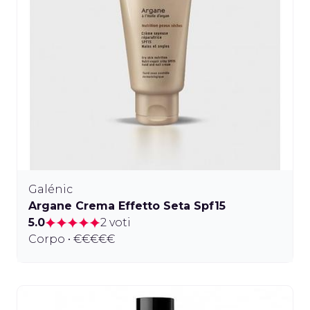
Galénic
Argane Crema Effetto Seta Spf15
5.0
2 voti
Corpo • €€€€€