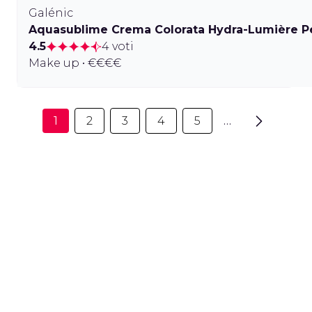
Galénic
Aquasublime Crema Colorata Hydra-Lumière Pe
4.5
4 voti
Make up • €€€€
1
2
3
4
5
…