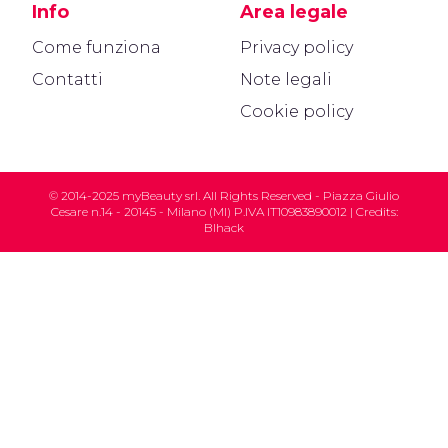
Info
Area legale
Come funziona
Privacy policy
Contatti
Note legali
Cookie policy
© 2014-2025 myBeauty srl. All Rights Reserved - Piazza Giulio
Cesare n.14 - 20145 - Milano (MI) P.IVA IT10983890012 | Credits:
Blhack