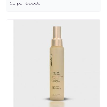
Corpo • €€€€€