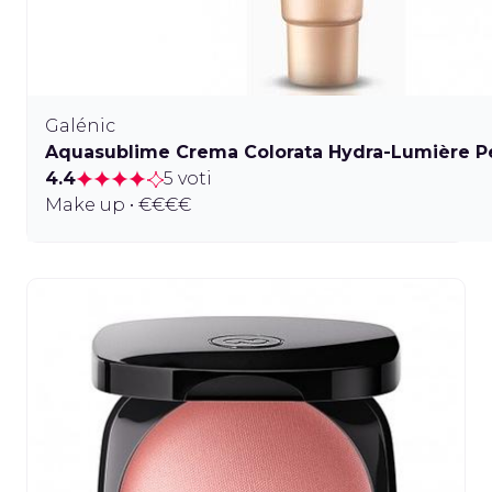
Galénic
Aquasublime Crema Colorata Hydra-Lumière Pe
4.4
5 voti
Make up • €€€€