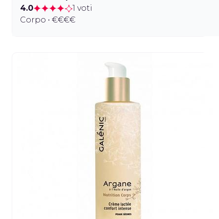
4.0
1 voti
Corpo • €€€€