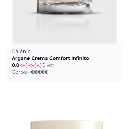
Galénic
Argane Crema Comfort Infinito
0.0
0 voti
Corpo • €€€€€