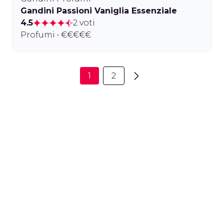
Gandini Passioni Vaniglia Essenziale
4.5
2 voti
Profumi • €€€€€
1
2