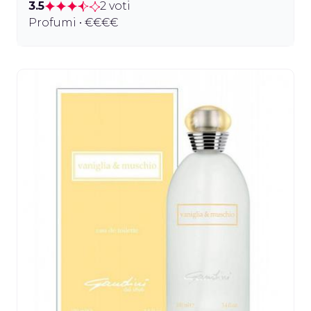
3.5
2 voti
Profumi • €€€€