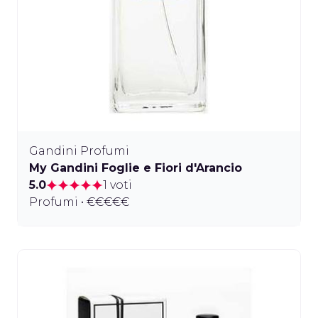
Gandini Profumi
My Gandini Foglie e Fiori d'Arancio
5.0
1 voti
Profumi • €€€€€