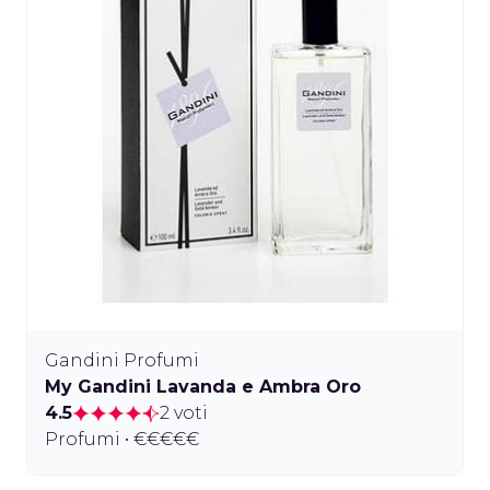
Gandini Profumi
My Gandini Lavanda e Ambra Oro
4.5
2 voti
Profumi • €€€€€