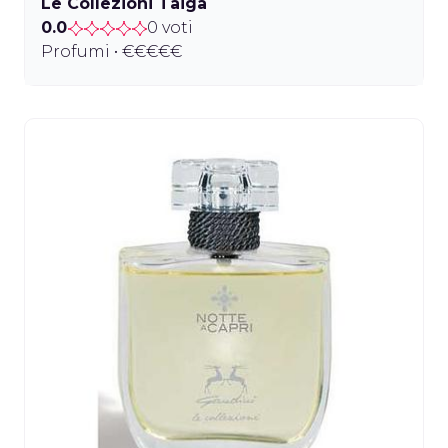
Le Collezioni Taiga
0.0
0 voti
Profumi • €€€€€