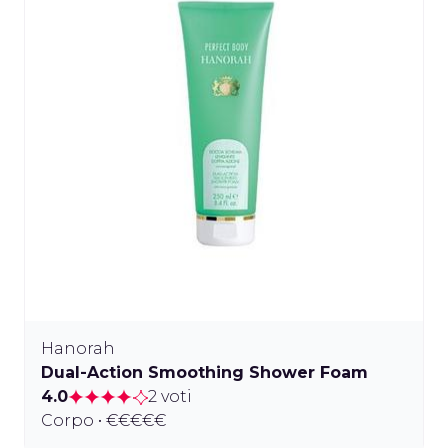
Hanorah
Dual-Action Smoothing Shower Foam
4.0
2 voti
Corpo • €€€€€