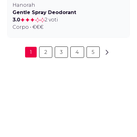
Hanorah
Gentle Spray Deodorant
3.0
2 voti
Corpo • €€€
1
2
3
4
5