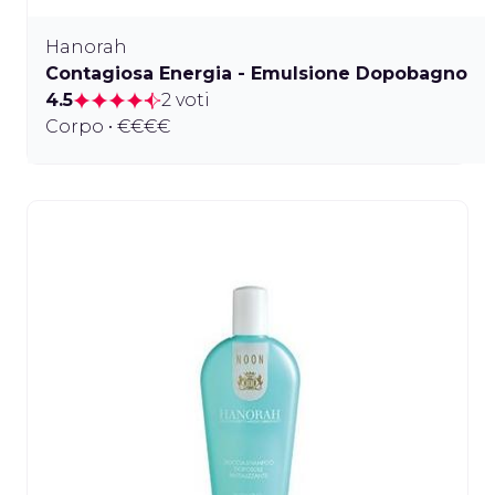
Hanorah
Contagiosa Energia - Emulsione Dopobagno
4.5
2 voti
Corpo • €€€€