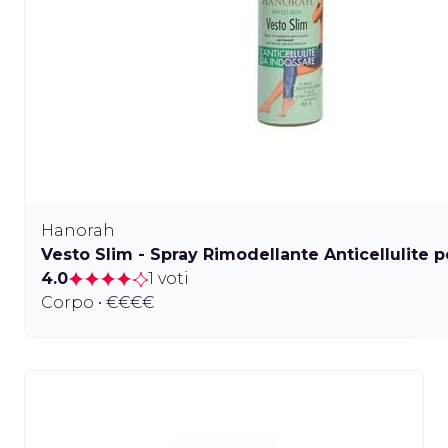
Hanorah
Vesto Slim - Spray Rimodellante Anticellulite p
4.0
1 voti
Corpo • €€€€