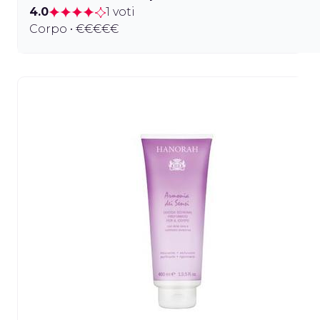
4.0
1 voti
Corpo • €€€€€