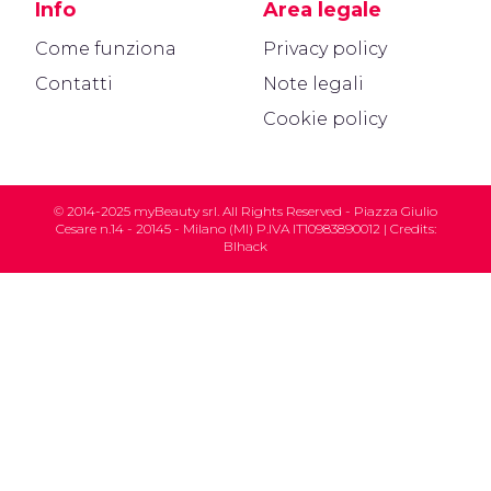
Info
Area legale
Come funziona
Privacy policy
Contatti
Note legali
Cookie policy
© 2014-2025 myBeauty srl. All Rights Reserved - Piazza Giulio
Cesare n.14 - 20145 - Milano (MI) P.IVA IT10983890012 | Credits:
Blhack