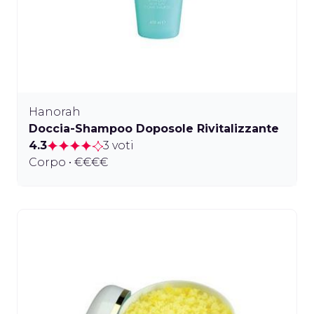
Hanorah
Doccia-Shampoo Doposole Rivitalizzante
4.3
3 voti
Corpo • €€€€