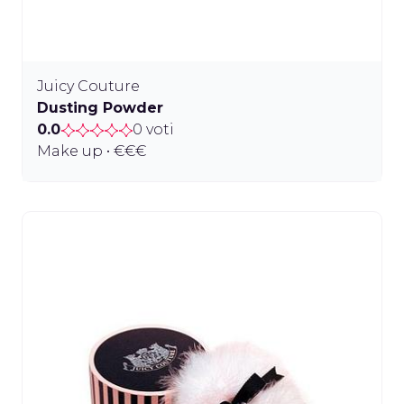
Juicy Couture
Dusting Powder
0.0
0 voti
Make up • €€€