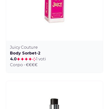
Juicy Couture
Body Sorbet-2
4.0
1 voti
Corpo • €€€€