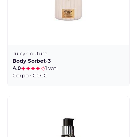
Juicy Couture
Body Sorbet-3
4.0
1 voti
Corpo • €€€€