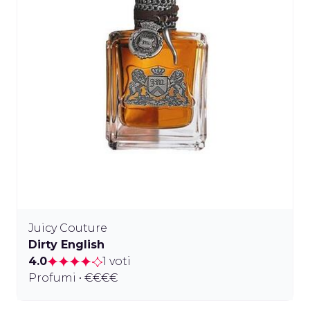
Juicy Couture
Dirty English
4.0
1 voti
Profumi • €€€€