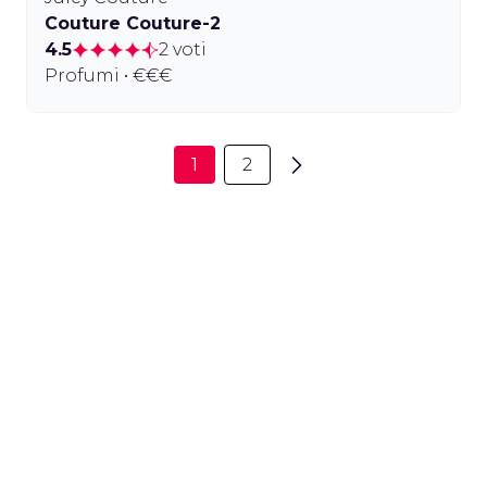
Couture Couture-2
4.5
2 voti
Profumi • €€€
1
2