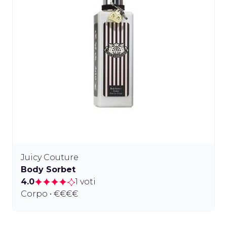
Juicy Couture
Body Sorbet
4.0
1 voti
Corpo • €€€€