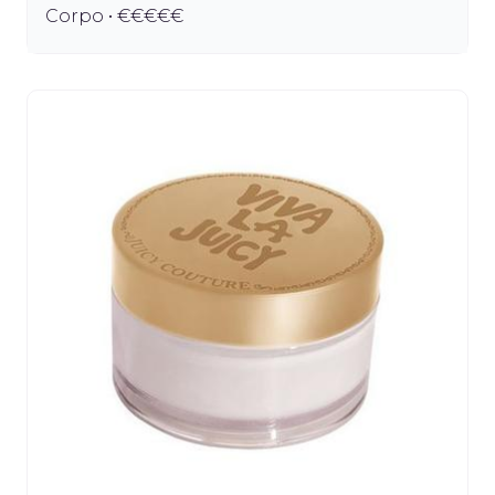
Corpo • €€€€€