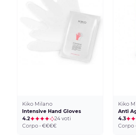
Kiko Milano
Kiko M
Intensive Hand Gloves
Anti 
4.2
24 voti
4.3
Corpo • €€€€
Corpo 