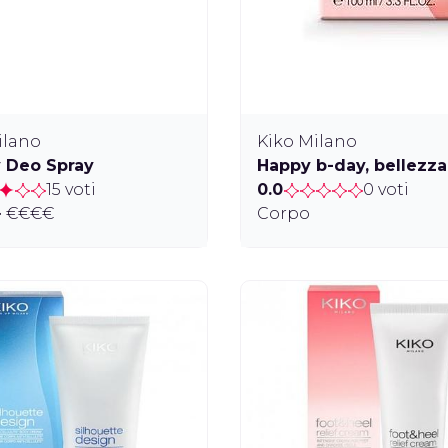
ilano
Kiko Milano
y Deo Spray
Happy b-day, bellezz
15 voti
0.0
0 voti
• €€€€
Corpo