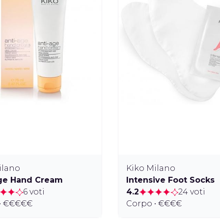
ilano
Kiko Milano
Age Hand Cream
Intensive Foot Socks
6 voti
4.2
24 voti
• €€€€€
Corpo • €€€€