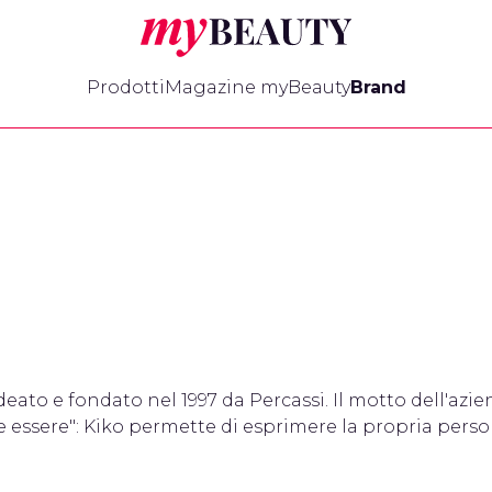
myBeauty
Prodotti
Magazine myBeauty
Brand
eato e fondato nel 1997 da Percassi. Il motto dell'azie
 essere": Kiko permette di esprimere la propria perso