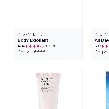
Kiko Milano
Kiko M
Body Exfoliant
All Da
4.4
26 voti
3.0
Corpo • €€€€
Corpo 