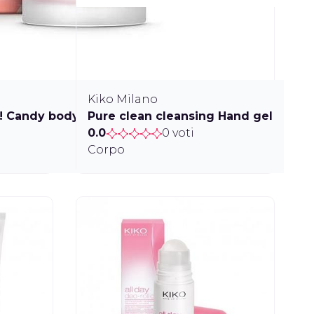
Kiko Milano
a! Candy body butter body cream
Pure clean cleansing Hand gel
0.0
0 voti
Corpo