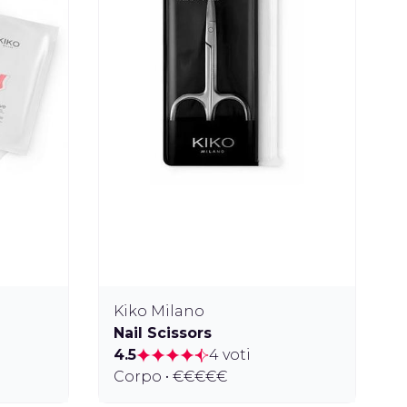
Kiko Milano
Nail Scissors
4.5
4 voti
Corpo • €€€€€