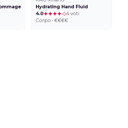
 Gommage
Hydrating Hand Fluid
4.0
4 voti
Corpo • €€€€