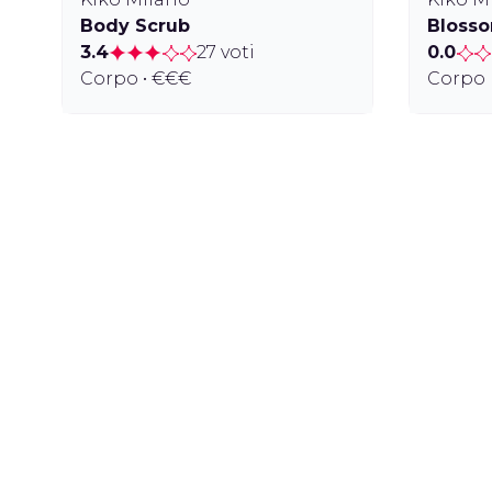
Body Scrub
Bloss
3.4
27 voti
0.0
Corpo • €€€
Corpo