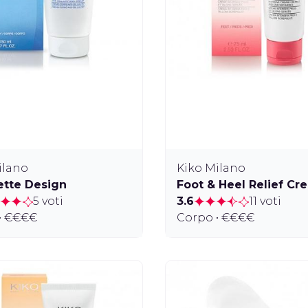
ilano
Kiko Milano
ette Design
Foot & Heel Relief Cr
5 voti
3.6
11 voti
• €€€€
Corpo • €€€€