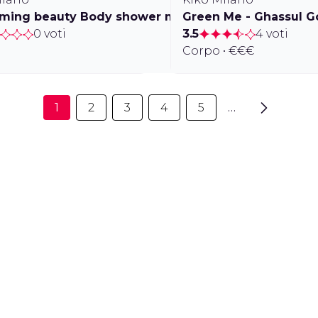
oming beauty Body shower mousse
Green Me - Ghassul
0 voti
3.5
4 voti
Corpo • €€€
1
2
3
4
5
…