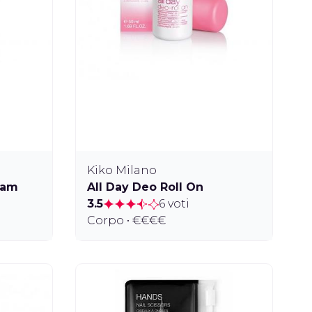
Kiko Milano
eam
All Day Deo Roll On
3.5
6 voti
Corpo • €€€€