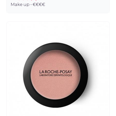
Make up • €€€€