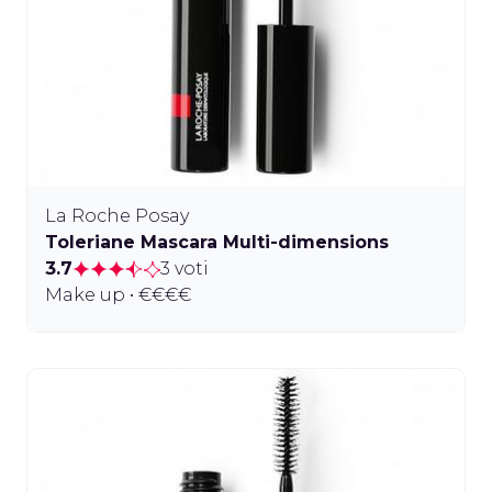
La Roche Posay
Toleriane Mascara Multi-dimensions
3.7
3 voti
Make up • €€€€