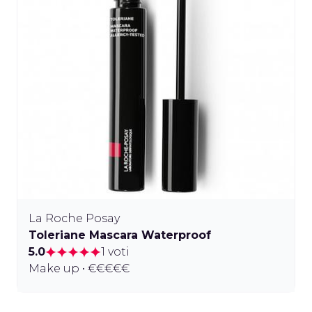
La Roche Posay
Toleriane Mascara Waterproof
5.0
1 voti
Make up • €€€€€