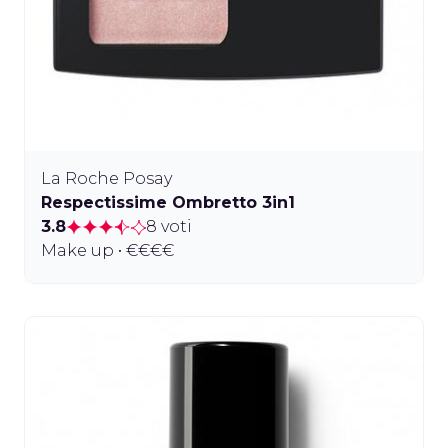
La Roche Posay
Respectissime Ombretto 3in1
3.8
8 voti
Make up • €€€€