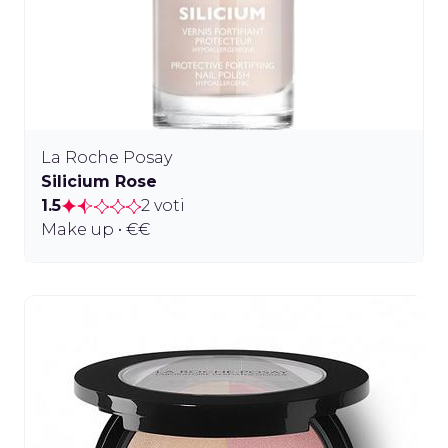
La Roche Posay
Silicium Rose
1.5
2 voti
Make up • €€