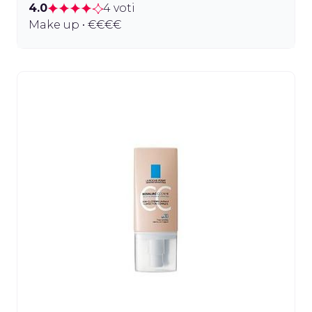
4.0
4 voti
Make up • €€€€