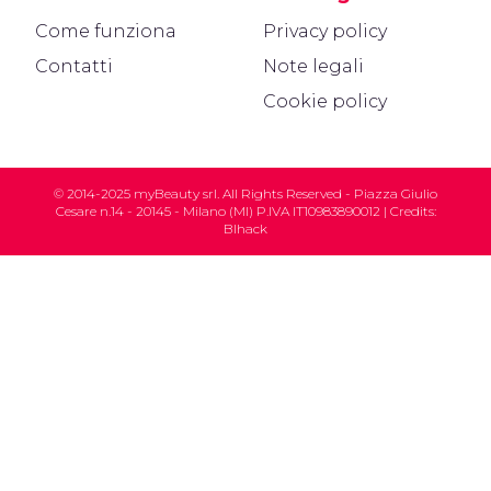
Come funziona
Privacy policy
Contatti
Note legali
Cookie policy
© 2014-2025 myBeauty srl. All Rights Reserved - Piazza Giulio
Cesare n.14 - 20145 - Milano (MI) P.IVA IT10983890012 | Credits:
Blhack