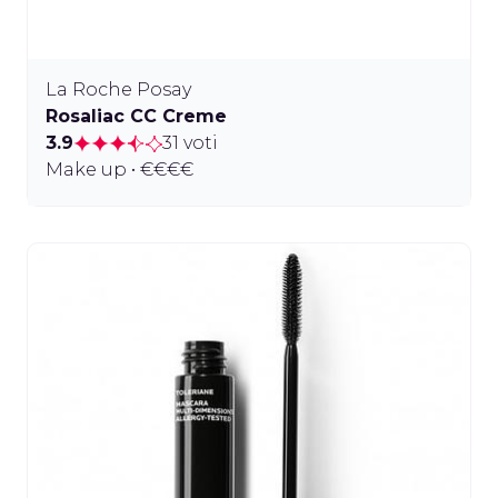
La Roche Posay
Rosaliac CC Creme
3.9
31 voti
Make up • €€€€