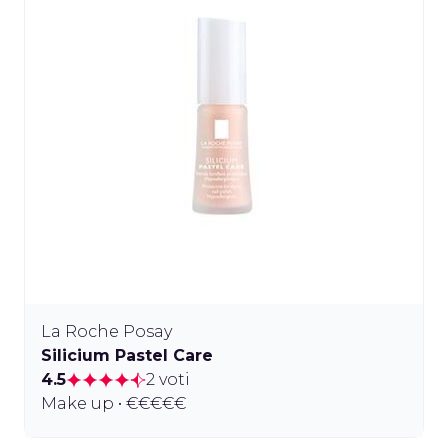
La Roche Posay
Silicium Pastel Care
4.5
2 voti
Make up • €€€€€