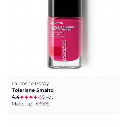
La Roche Posay
Toleriane Smalto
4.4
5 voti
Make up • €€€€