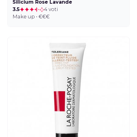
Silicium Rose Lavande
3.5
4 voti
Make up • €€€