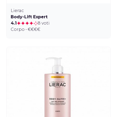
Lierac
Body-Lift Expert
4.1
8 voti
Corpo • €€€€