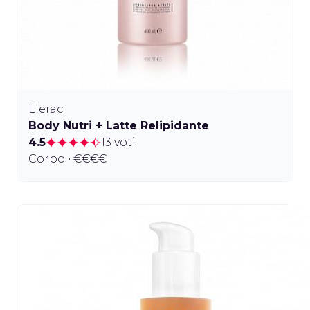
Lierac
Body Nutri + Latte Relipidante
4.5
13 voti
Corpo • €€€€