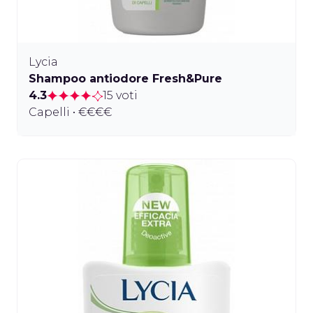
Lycia
Shampoo antiodore Fresh&Pure
4.3
15 voti
Capelli • €€€€