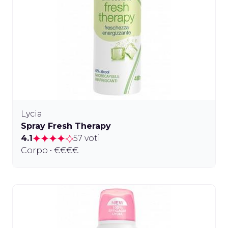
Lycia
Spray Fresh Therapy
4.1
57 voti
Corpo • €€€€