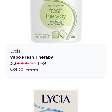
Lycia
Vapo Fresh Therapy
3.3
11 voti
Corpo • €€€€