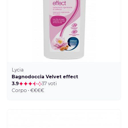
Lycia
Bagnodoccia Velvet effect
3.9
37 voti
Corpo • €€€€