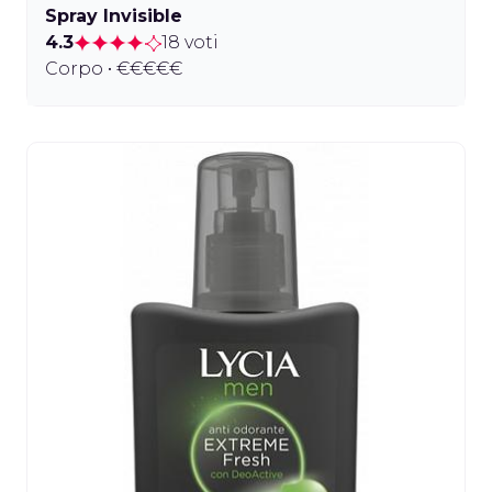
Spray Invisible
4.3
18 voti
Corpo • €€€€€