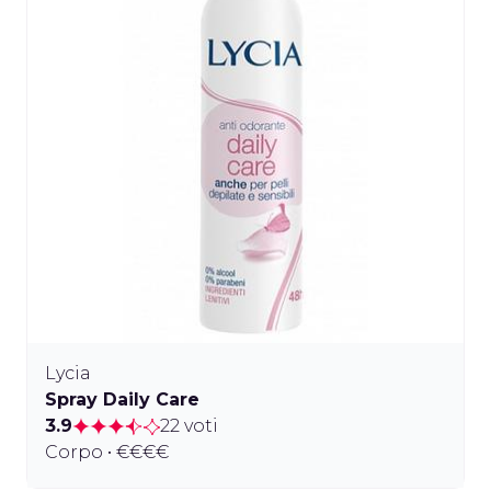
Lycia
Spray Daily Care
3.9
22 voti
Corpo • €€€€