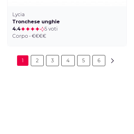
Lycia
Tronchese unghie
4.4
5 voti
Corpo • €€€€
1
2
3
4
5
6