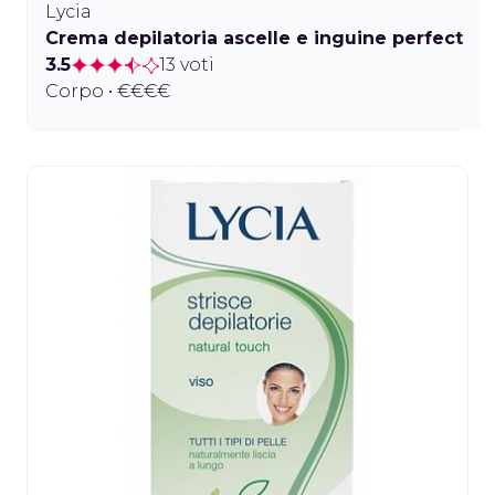
Lycia
Crema depilatoria ascelle e inguine perfect
3.5
13 voti
Corpo • €€€€