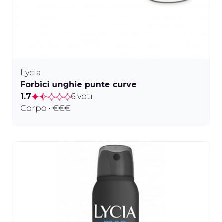
Lycia
Forbici unghie punte curve
1.7
6 voti
Corpo • €€€