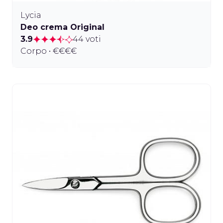
Lycia
Deo crema Original
3.9
44 voti
Corpo • €€€€