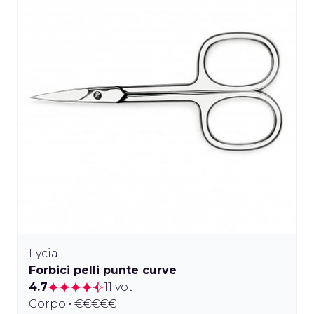
Lycia
Forbici pelli punte curve
4.7
11 voti
Corpo • €€€€€