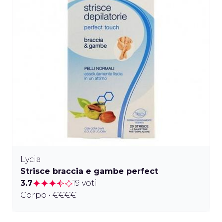
Lycia
Strisce braccia e gambe perfect
3.7
19 voti
Corpo • €€€€