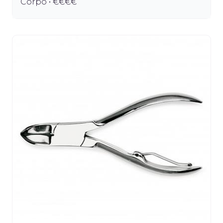
Corpo • €€€€