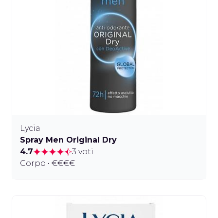
Lycia
Spray Men Original Dry
4.7
3 voti
Corpo • €€€€