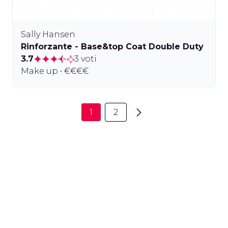
Sally Hansen
Rinforzante - Base&top Coat Double Duty
3.7
3 voti
Make up • €€€€
1
2