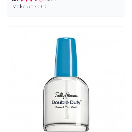
Make up • €€€