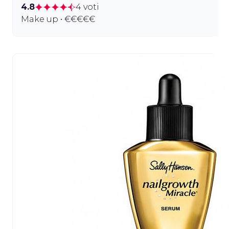
4.8
4 voti
Make up • €€€€€