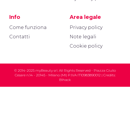
Info
Area legale
Come funziona
Privacy policy
Contatti
Note legali
Cookie policy
© 2014-2025 myBeauty srl. All Rights Reserved - Piazza Giulio
Cesare n.14 - 20145 - Milano (MI) P.IVA IT10983890012 | Credits:
Blhack