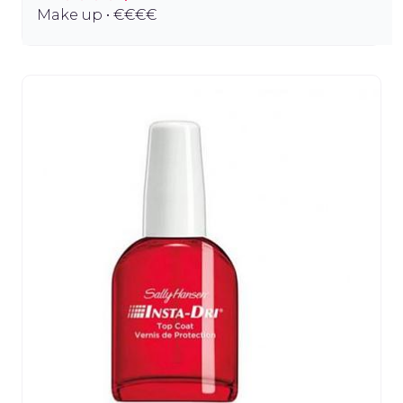
Make up • €€€€