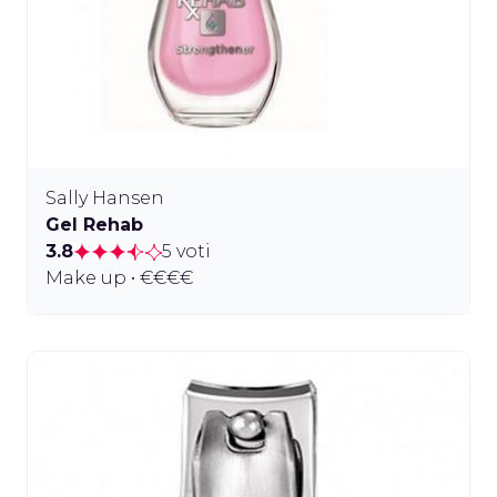
Sally Hansen
Gel Rehab
3.8
5 voti
Make up • €€€€