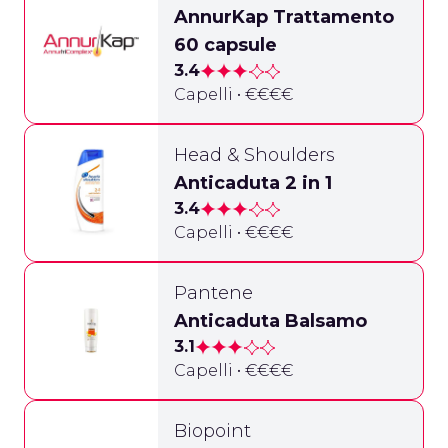
AnnurKap Trattamento
60 capsule
3.4
Capelli • €€€€
Head & Shoulders
Anticaduta 2 in 1
3.4
Capelli • €€€€
Pantene
Anticaduta Balsamo
3.1
Capelli • €€€€
Biopoint