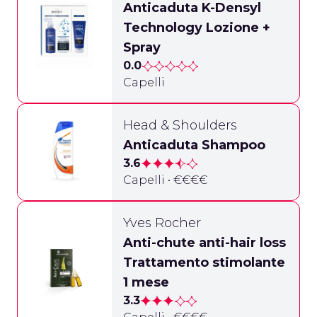
Anticaduta K-Densyl
Technology Lozione +
Spray
0.0
Capelli
Head & Shoulders
Anticaduta Shampoo
3.6
Capelli • €€€€
Yves Rocher
Anti-chute anti-hair loss
Trattamento stimolante
1 mese
3.3