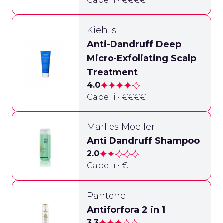
Capelli • €€€€
Kiehl’s
Anti-Dandruff Deep
Micro-Exfoliating Scalp
Treatment
4.0
Capelli • €€€€
Marlies Moeller
Anti Dandruff Shampoo
2.0
Capelli • €
Pantene
Antiforfora 2 in 1
3.3