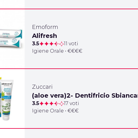
Emoform
Alifresh
3.5
11 voti
Igiene Orale • €€€€
Zuccari
(aloe vera)2- Dentifricio Sbianc
3.5
17 voti
Igiene Orale • €€€