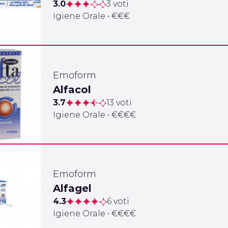
3.0
3 voti
Igiene Orale • €€€
Emoform
Alfacol
3.7
13 voti
Igiene Orale • €€€€
Emoform
Alfagel
4.3
6 voti
Igiene Orale • €€€€