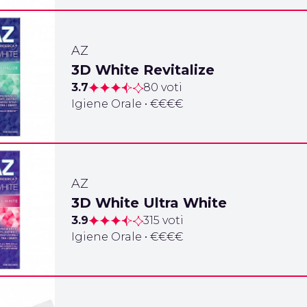
AZ
3D White Revitalize
3.7
80 voti
Igiene Orale • €€€€
AZ
3D White Ultra White
3.9
315 voti
Igiene Orale • €€€€