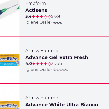
Emoform
Actisens
3.4
5 voti
Igiene Orale • €€€
Arm & Hammer
Advance Gel Extra Fresh
4.0
3 voti
Igiene Orale • €€€€€
Arm & Hammer
Advance White Ultra Bianco