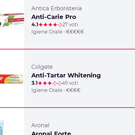
Antica Erboristeria
Anti-Carie Pro
4.1
27 voti
Igiene Orale • €€€€€
Colgate
Anti-Tartar Whitening
3.1
49 voti
Igiene Orale • €€€€
Aronal
Aronal Forte