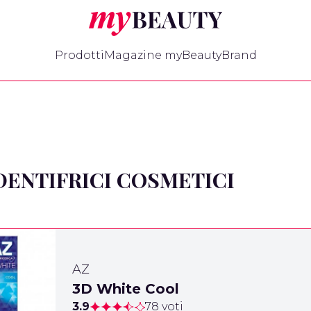
myBeauty
Prodotti
Magazine myBeauty
Brand
DENTIFRICI COSMETICI
AZ
3D White Cool
3.9
78 voti