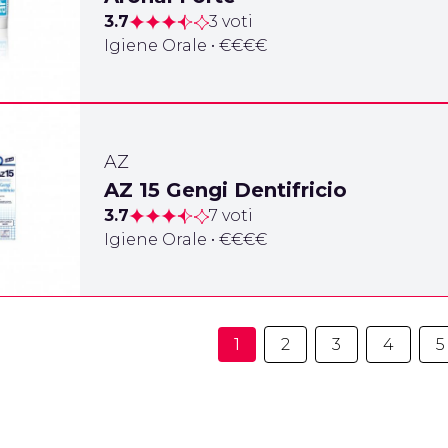
3.7
3 voti
Igiene Orale • €€€€
AZ
AZ 15 Gengi Dentifricio
3.7
7 voti
Igiene Orale • €€€€
1
2
3
4
5