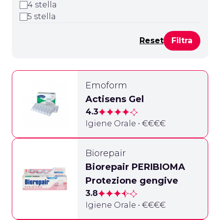
4 stella
5 stella
Reset
Emoform
Actisens Gel
4.3
Igiene Orale • €€€€
Biorepair
Biorepair PERIBIOMA
Protezione gengive
3.8
Igiene Orale • €€€€