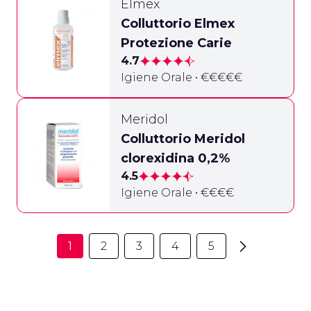
Elmex
Colluttorio Elmex
Protezione Carie
4.7
Igiene Orale • €€€€€
Meridol
Colluttorio Meridol
clorexidina 0,2%
4.5
Igiene Orale • €€€€
1
2
3
4
5