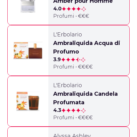
Amber pour Homme
4.0
Profumi • €€€
L'Erbolario
Ambraliquida Acqua di
Profumo
3.9
Profumi • €€€€
L'Erbolario
Ambraliquida Candela
Profumata
4.3
Profumi • €€€€
Alyssa Ashley