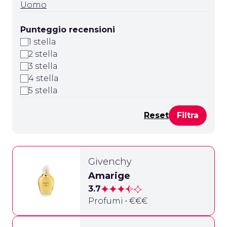
Uomo
Punteggio recensioni
1 stella
2 stella
3 stella
4 stella
5 stella
Reset
Givenchy
Amarige
3.7
Profumi • €€€