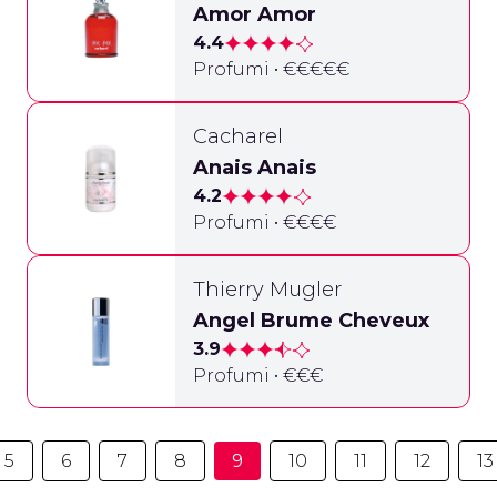
Amor Amor
4.4
Profumi • €€€€€
Cacharel
Anais Anais
4.2
Profumi • €€€€
Thierry Mugler
Angel Brume Cheveux
3.9
Profumi • €€€
5
6
7
8
9
10
11
12
13