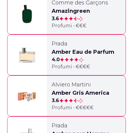
Comme des Garçons
Amazingreen
3.6
Profumi • €€€
Prada
Amber Eau de Parfum
4.0
Profumi • €€€€
Alviero Martini
Amber Gris America
3.6
Profumi • €€€€€
Prada