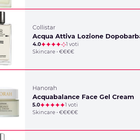
Collistar
Acqua Attiva Lozione Dopobarb
4.0
1 voti
Skincare • €€€€
Hanorah
Acquabalance Face Gel Cream
5.0
1 voti
Skincare • €€€€€