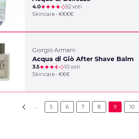
4.0
92 voti
Skincare • €€€€
Giorgio Armani
Acqua di Giò After Shave Balm
3.5
10 voti
Skincare • €€€
…
5
6
7
8
9
10