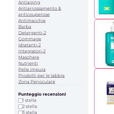
Antiaging
Antiarrossamento &
anticouperose
Antimacchie
Barba
Detergenti-2
Gommage
Idratanti-2
Integratori-2
Maschere
Nutrienti
Pelle impura
Prodotti per le labbra
Zona Perioculare
Punteggio recensioni
1 stella
2 stella
3 stella