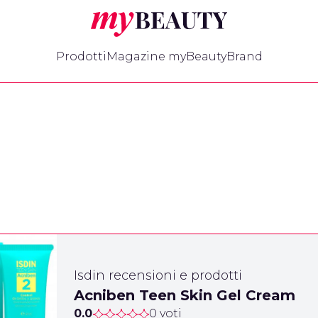
myBeauty
Prodotti
Magazine myBeauty
Brand
Isdin recensioni e prodotti
Acniben Teen Skin Gel Cream
0.0
0 voti