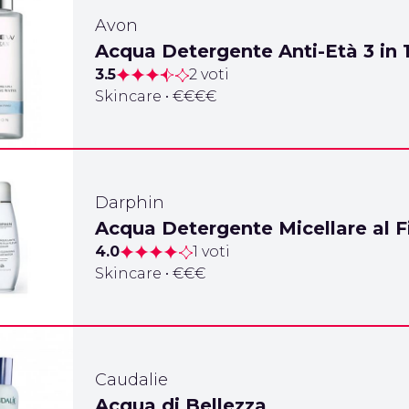
Avon
Acqua Detergente Anti-Età 3 in
3.5
2 voti
Skincare • €€€€
Darphin
Acqua Detergente Micellare al F
4.0
1 voti
Skincare • €€€
Caudalie
Acqua di Bellezza