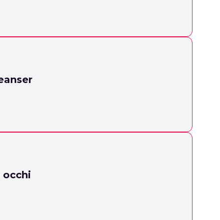
eanser
 occhi