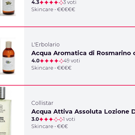
4.3
3 voti
Skincare • €€€€€
L'Erbolario
Acqua Aromatica di Rosmarino o
4.0
49 voti
Skincare • €€€€
Collistar
Acqua Attiva Assoluta Lozione
3.0
1 voti
Skincare • €€€