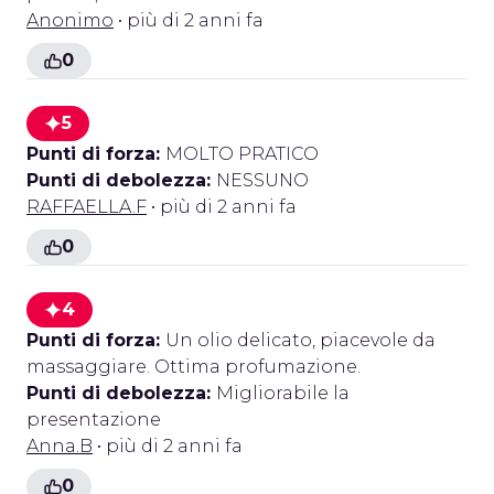
Anonimo
• più di 2 anni fa
0
5
Punti di forza:
MOLTO PRATICO
Punti di debolezza:
NESSUNO
RAFFAELLA.F
• più di 2 anni fa
0
4
Punti di forza:
Un olio delicato, piacevole da
massaggiare. Ottima profumazione.
Punti di debolezza:
Migliorabile la
presentazione
Anna.B
• più di 2 anni fa
0