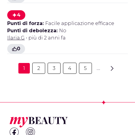
4
Punti di forza:
Facile applicazione efficace
Punti di debolezza:
No
Ilaria.G
• più di 2 anni fa
0
1
2
3
4
5
…
Footer