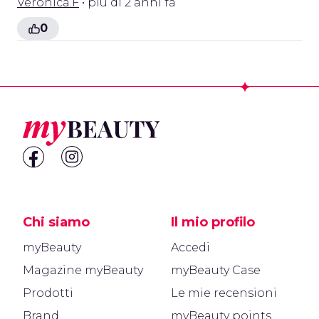
Veronica.F
• più di 2 anni fa
0
Footer
Chi siamo
Il mio profilo
myBeauty
Accedi
Magazine myBeauty
myBeauty Case
Prodotti
Le mie recensioni
Brand
myBeauty points