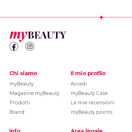
Footer
Chi siamo
Il mio profilo
myBeauty
Accedi
Magazine myBeauty
myBeauty Case
Prodotti
Le mie recensioni
Brand
myBeauty points
Info
Area legale