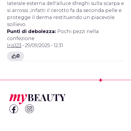
laterale esterna dell'alluce sfreghi sulla scarpa e
si arrossi ,infatti il cerotto fa da seconda pelle e
protegge il derma restituendo un piacevole
sollievo.
Punti di debolezza:
Pochi pezzi nella
confezione
Iris123
• 29/09/2025 • 12:31
0
Footer