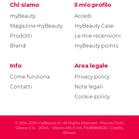
Chi siamo
Il mio profilo
myBeauty
Accedi
Magazine myBeauty
myBeauty Case
Prodotti
Le mie recensioni
Brand
myBeauty points
Info
Area legale
Come funziona
Privacy policy
Contatti
Note legali
Cookie policy
© 2014-2025 myBeauty srl. All Rights Reserved - Piazza Giulio
Cesare n.14 - 20145 - Milano (MI) P.IVA IT10983890012 | Credits:
Blhack