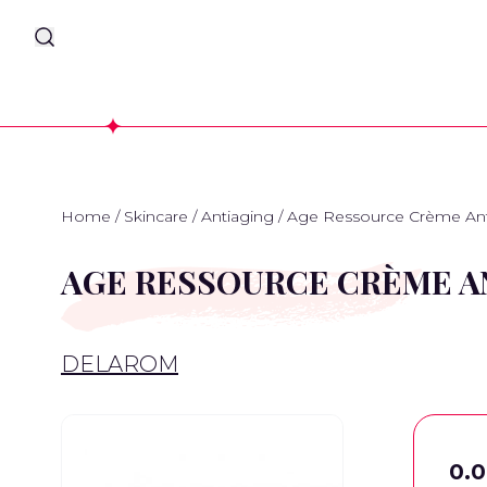
Home
/
Skincare
/
Antiaging
/
Age Ressource Crème Ant
AGE RESSOURCE CRÈME A
DELAROM
0.0