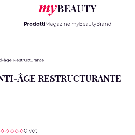
myBeauty
Prodotti
Magazine myBeauty
Brand
i-âge Restructurante
NTI-ÂGE RESTRUCTURANTE
0 voti