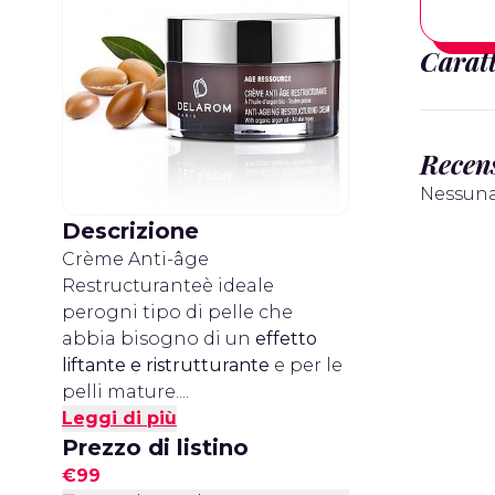
Caratt
Recens
Nessuna
Descrizione
Crème Anti-âge
Restructuranteè ideale
perogni tipo di pelle che
abbia bisogno di un
effetto
liftante e ristrutturante
e per le
pelli mature....
Leggi di più
Prezzo di listino
€99