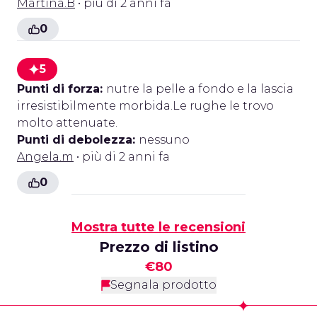
Martina.B
• più di 2 anni fa
0
5
Punti di forza:
nutre la pelle a fondo e la lascia
irresistibilmente morbida.Le rughe le trovo
molto attenuate.
Punti di debolezza:
nessuno
Angela.m
• più di 2 anni fa
0
Mostra tutte le recensioni
Prezzo di listino
€80
Segnala prodotto
Footer