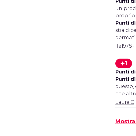
Punti di
un prodo
proprio 
Punti d
stia dic
dermati
Ile1978
•
1
Punti di
Punti d
questo, 
che altr
Laura.C
Mostra 