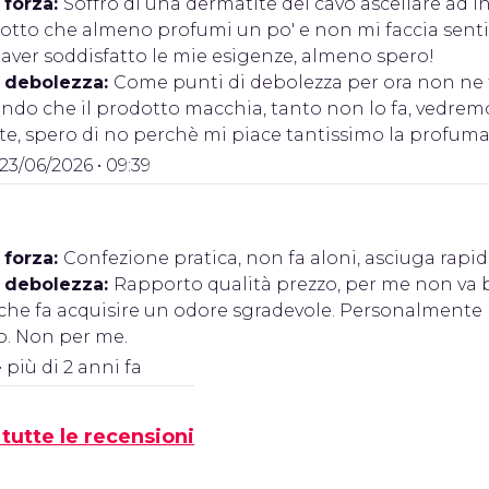
 forza:
Soffro di una dermatite del cavo ascellare ad 
tto che almeno profumi un po' e non mi faccia sentir
aver soddisfatto le mie esigenze, almeno spero!
i debolezza:
Come punti di debolezza per ora non ne
endo che il prodotto macchia, tanto non lo fa, vedrem
te, spero di no perchè mi piace tantissimo la profum
 23/06/2026 • 09:39
 forza:
Confezione pratica, non fa aloni, asciuga rap
i debolezza:
Rapporto qualità prezzo, per me non va
che fa acquisire un odore sgradevole. Personalmente n
o. Non per me.
• più di 2 anni fa
tutte le recensioni