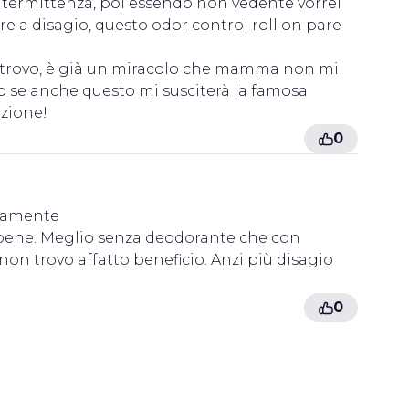
intermittenza, poi essendo non vedente vorrei
e a disagio, questo odor control roll on pare
 trovo, è già un miracolo che mamma non mi
o se anche questo mi susciterà la famosa
azione!
0
idamente
 bene. Meglio senza deodorante che con
on trovo affatto beneficio. Anzi più disagio
0