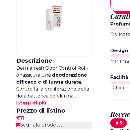
Caratt
Profum
Delicat
Design 
Descrizione
Minima
Dermafresh Odor Control Roll-
onassicura una
deodorazione
Facilità
efficace e di lunga durata
.
Difficile
Controlla la proliferazione della
flora batterica ed elimina...
Leggi di più
Prezzo di listino
Recens
€11
5
Segnala prodotto