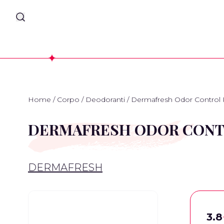
Home
/
Corpo
/
Deodoranti
/
Dermafresh Odor Control 
DERMAFRESH ODOR CONT
DERMAFRESH
3.8