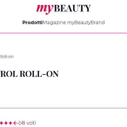
myBeauty
Prodotti
Magazine myBeauty
Brand
Roll-on
ROL ROLL-ON
8 voti