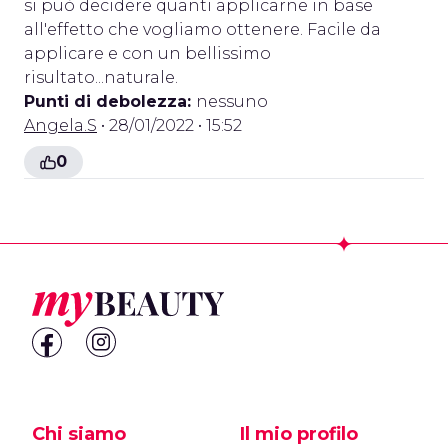
si può decidere quanti applicarne in base
all'effetto che vogliamo ottenere. Facile da
applicare e con un bellissimo
risultato...naturale.
Punti di debolezza:
nessuno
Angela.S
• 28/01/2022 • 15:52
0
Footer
Chi siamo
Il mio profilo