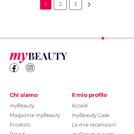
1
2
3
Footer
Chi siamo
Il mio profilo
myBeauty
Accedi
Magazine myBeauty
myBeauty Case
Prodotti
Le mie recensioni