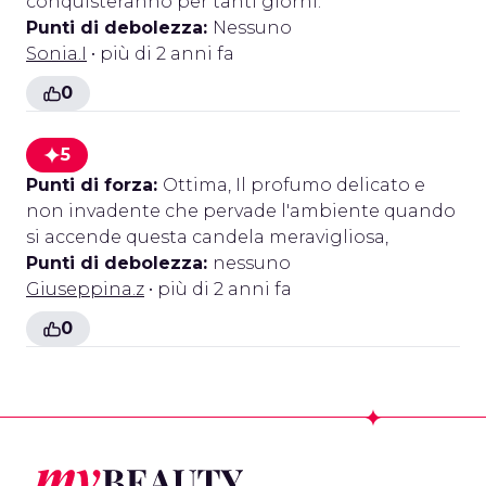
conquisteranno per tanti giorni.
Punti di debolezza:
Nessuno
Sonia.I
• più di 2 anni fa
0
5
Punti di forza:
Ottima, Il profumo delicato e
non invadente che pervade l'ambiente quando
si accende questa candela meravigliosa,
Punti di debolezza:
nessuno
Giuseppina.z
• più di 2 anni fa
0
Footer