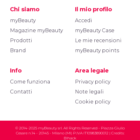
Chi siamo
Il mio profilo
myBeauty
Accedi
Magazine myBeauty
myBeauty Case
Prodotti
Le mie recensioni
Brand
myBeauty points
Info
Area legale
Come funziona
Privacy policy
Contatti
Note legali
Cookie policy
© 2014-2025 myBeauty srl. All Rights Reserved - Piazza Giulio
Cesare n.14 - 20145 - Milano (MI) P.IVA IT10983890012 | Credits:
Blhack