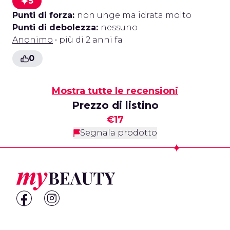
5
Punti di forza:
non unge ma idrata molto
Punti di debolezza:
nessuno
Anonimo
• più di 2 anni fa
0
Mostra tutte le recensioni
Prezzo di listino
€17
Segnala prodotto
Footer