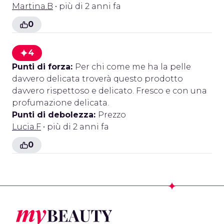
Martina.B
• più di 2 anni fa
0
4
Punti di forza:
Per chi come me ha la pelle
davvero delicata troverà questo prodotto
davvero rispettoso e delicato. Fresco e con una
profumazione delicata.
Punti di debolezza:
Prezzo
Lucia.F
• più di 2 anni fa
0
Footer