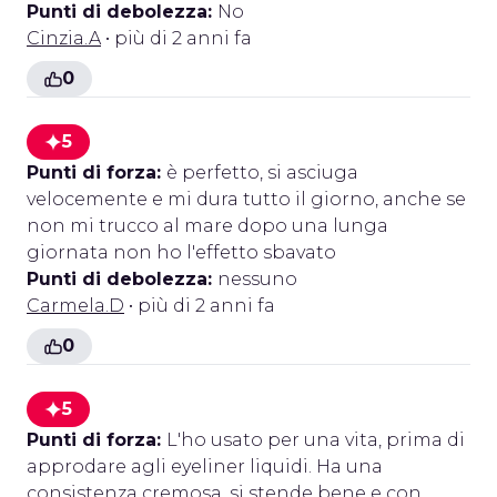
Punti di debolezza:
No
Cinzia.A
• più di 2 anni fa
0
5
Punti di forza:
è perfetto, si asciuga
velocemente e mi dura tutto il giorno, anche se
non mi trucco al mare dopo una lunga
giornata non ho l'effetto sbavato
Punti di debolezza:
nessuno
Carmela.D
• più di 2 anni fa
0
5
Punti di forza:
L'ho usato per una vita, prima di
approdare agli eyeliner liquidi. Ha una
consistenza cremosa, si stende bene e con