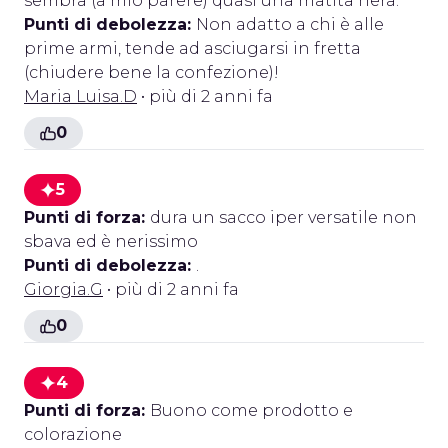
sembra (a mio parere) quasi una matita nera.
Punti di debolezza:
Non adatto a chi è alle
prime armi, tende ad asciugarsi in fretta
(chiudere bene la confezione)!
Maria Luisa.D
• più di 2 anni fa
0
5
Punti di forza:
dura un sacco iper versatile non
sbava ed è nerissimo
Punti di debolezza:
.
Giorgia.G
• più di 2 anni fa
0
4
Punti di forza:
Buono come prodotto e
colorazione