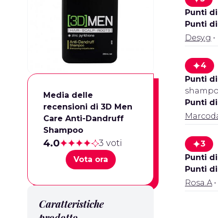
Punti di
Punti d
Desy.g
•
4
Punti di
shampoo
Media delle
Punti d
recensioni di 3D Men
Marcoda
Care Anti-Dandruff
Shampoo
4.0
3 voti
3
Punti di
Vota ora
Punti d
Rosa.A
•
Caratteristiche
prodotto