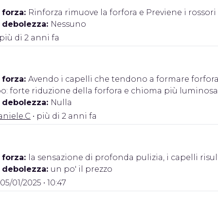
 forza:
Rinforza rimuove la forfora e Previene i rossori
i debolezza:
Nessuno
 più di 2 anni fa
 forza:
Avendo i capelli che tendono a formare forfor
: forte riduzione della forfora e chioma più luminosa
i debolezza:
Nulla
niele.C
• più di 2 anni fa
 forza:
la sensazione di profonda pulizia, i capelli ris
i debolezza:
un po' il prezzo
 05/01/2025 • 10:47