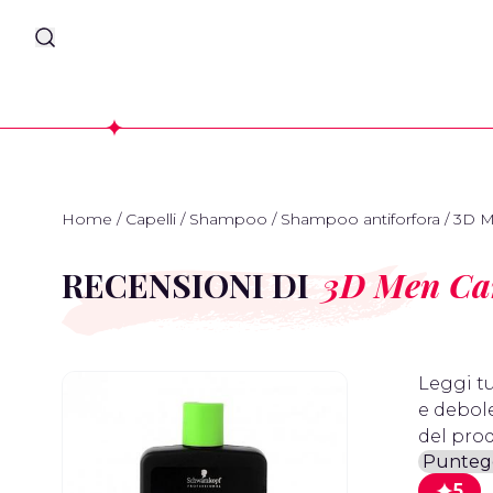
Home
/
Capelli
/
Shampoo
/
Shampoo antiforfora
/
3D M
RECENSIONI DI
3D Men Ca
Leggi tu
e debole
del prod
5