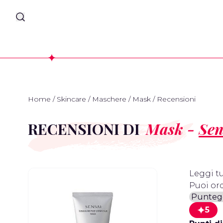
Home
/
Skincare
/
Maschere
/
Mask
/
Recensioni
RECENSIONI DI
Mask -
Sen
Leggi tu
Puoi ord
5