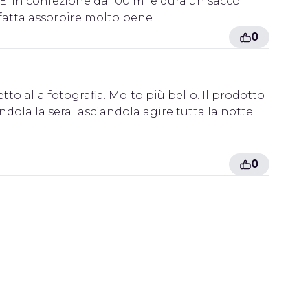
E' in confezione da 100 ml e dura un sacco.
 fatta assorbire molto bene
0
to alla fotografia. Molto più bello. Il prodotto
ola la sera lasciandola agire tutta la notte.
0