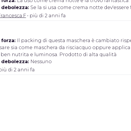
 forza:
La uso come crema notte e la trovo fantastica. 
i debolezza:
Se la si usa come crema notte dev'essere
Francesca.F
• più di 2 anni fa
 forza:
Il packing di questa maschera è cambiato rispet
sare sia come maschera da risciacquo oppure applicand
 ben nutrita e luminosa. Prodotto di alta qualità
i debolezza:
Nessuno
più di 2 anni fa