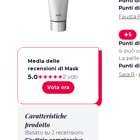
Punti di
Punti d
Fausta 
5
Punti di
si può u
La pelle
Media delle
Punti d
recensioni di Mask
Sara.R
• 
5.0
2 voti
Vota ora
Caratteristiche
prodotto
Basato su 2 recensioni