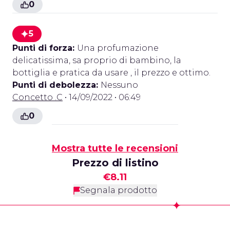
0
5
Punti di forza:
Una profumazione
delicatissima, sa proprio di bambino, la
bottiglia e pratica da usare , il prezzo e ottimo.
Punti di debolezza:
Nessuno
Concetto .C
• 14/09/2022 • 06:49
0
Mostra tutte le recensioni
Prezzo di listino
€8.11
Segnala prodotto
Footer