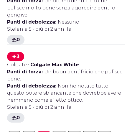
Punti di forza:
Un ottimo dentifricio che
pulisce molto bene senza aggredire denti o
gengive.
Punti di debolezza:
Nessuno
Stefania.S
• più di 2 anni fa
0
3
Colgate
•
Colgate Max White
Punti di forza:
Un buon dentifricio che pulisce
bene.
Punti di debolezza:
Non ho notato tutto
questo potere sbiancante che dovrebbe avere
nemmeno come effetto ottico.
Stefania.S
• più di 2 anni fa
0