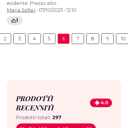
evidente. Prezzo alto.
Maria Sofia.I
• 07/10/2023 • 12:10
1
2
3
4
5
6
7
8
9
10
PRODOTTI
4.0
RECENSITI
Prodotti totali:
297