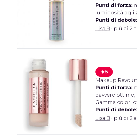
Punti di forza:
m
luminosità agli 
Punti di debole
Lisa.B
• più di 2 
5
Makeup Revolut
Punti di forza:
n
davvero ottimo, 
Gamma colori o
Punti di debole
Lisa.B
• più di 2 