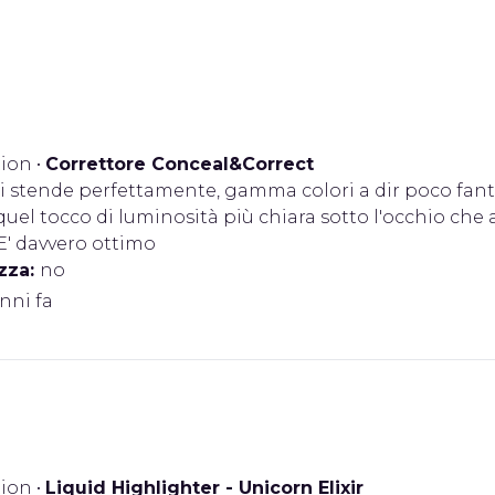
ion
•
Correttore Conceal&Correct
i stende perfettamente, gamma colori a dir poco fanta
quel tocco di luminosità più chiara sotto l'occhio che 
E' davvero ottimo
zza:
no
anni fa
ion
•
Liquid Highlighter - Unicorn Elixir