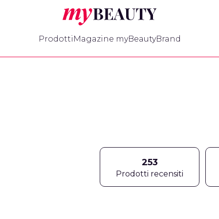
myBeauty
Prodotti
Magazine myBeauty
Brand
253
Prodotti recensiti