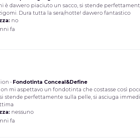
i è davvero piaciuto un sacco, si stende perfettament
zigomi. Dura tutta la sera/notte! davvero fantastico
zza:
no
anni fa
ion
•
Fondotinta Conceal&Define
on mi aspettavo un fondotinta che costasse così poco 
si stende perfettamente sulla pelle, si asciuga imme
ttima
zza:
nessuno
anni fa