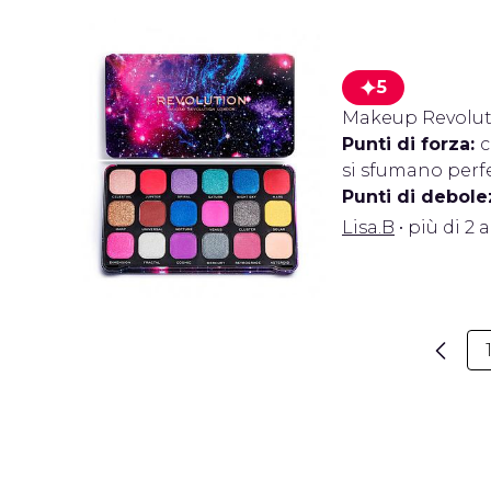
5
Makeup Revolut
Punti di forza:
c
si sfumano perf
Punti di debole
Lisa.B
• più di 2 