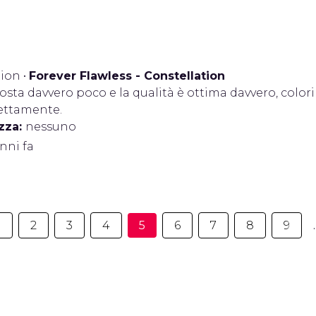
ion
•
Forever Flawless - Constellation
osta davvero poco e la qualità è ottima davvero, color
ettamente.
zza:
nessuno
anni fa
1
2
3
4
5
6
7
8
9