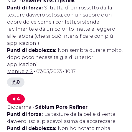
MAC
•
Powder Kiss Lipstick
Punti di forza:
Si tratta di un rossetto dalla
texture davvero setosa, con un sapore e un
odore dolce come i confetti, si stende
facilmente e dà un colorito matte e leggero
alle labbra (che si può intensificare con più
applicazioni)
Punti di debolezza:
Non sembra durare molto,
dopo poco necessita già di ulteriori
applicazioni
Manuela.S
• 07/05/2023 • 10:17
0
4
Bioderma
•
Sébium Pore Refiner
Punti di forza:
La texture della pelle diventa
davvero liscia, piacevolissima da accarezzare.
Punti di debolezza:
Non ho notato molta