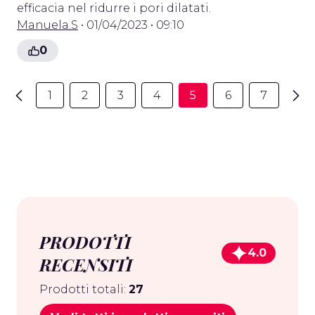
efficacia nel ridurre i pori dilatati.
Manuela.S
• 01/04/2023 • 09:10
0
1
2
3
4
5
6
7
PRODOTTI
4.0
RECENSITI
Prodotti totali:
27