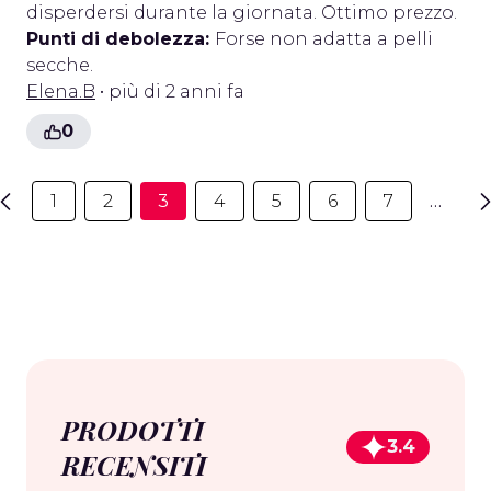
disperdersi durante la giornata. Ottimo prezzo.
Punti di debolezza:
Forse non adatta a pelli
secche.
Elena.B
• più di 2 anni fa
0
1
2
3
4
5
6
7
…
PRODOTTI
3.4
RECENSITI